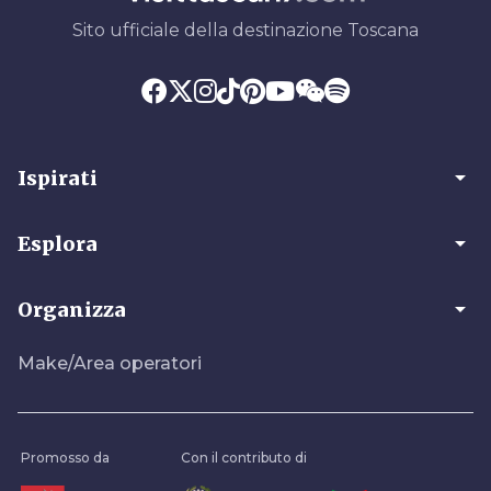
Sito ufficiale della destinazione Toscana
arrow_drop_down
Ispirati
arrow_drop_down
Esplora
arrow_drop_down
Organizza
Make/Area operatori
Promosso da
Con il contributo di