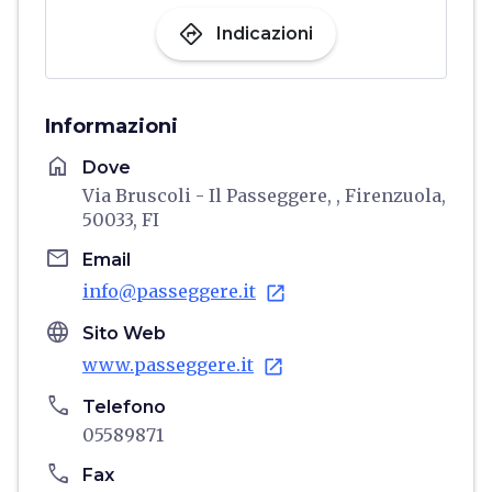
directions
Indicazioni
Informazioni
home
Dove
Via Bruscoli - Il Passeggere, , Firenzuola,
50033, FI
email
Email
info@passeggere.it
open_in_new
language
Sito Web
www.passeggere.it
open_in_new
phone
Telefono
05589871
phone
Fax