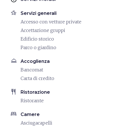
hotel_class
Servizi generali
Accesso con vetture private
Accettazione gruppi
Edificio storico
Parco o giardino
room_service
Accoglienza
Bancomat
Carta di credito
restaurant
Ristorazione
Ristorante
bed
Camere
Asciugacapelli