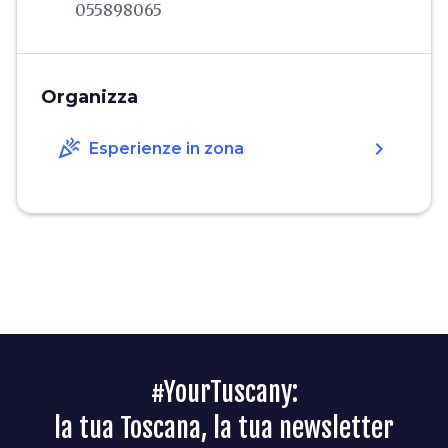
055898065
Organizza
celebration
chevron_right
Esperienze in zona
#YourTuscany:
la tua Toscana, la tua newsletter