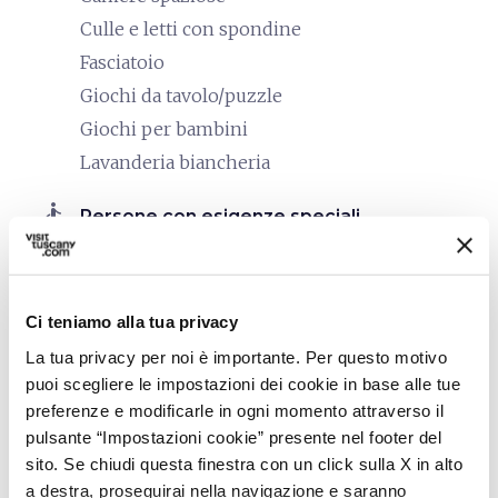
Culle e letti con spondine
Fasciatoio
Giochi da tavolo/puzzle
Giochi per bambini
Lavanderia biancheria
accessible
Persone con esigenze speciali
(accessibilità)
In carrozzina
Intolleranze alimentari
Ci teniamo alla tua privacy
work
La tua privacy per noi è importante. Per questo motivo
Business e Mice
puoi scegliere le impostazioni dei cookie in base alle tue
Proiettore
preferenze e modificarle in ogni momento attraverso il
Sala riunioni
pulsante “Impostazioni cookie” presente nel footer del
sito. Se chiudi questa finestra con un click sulla X in alto
hiking
Cammini
a destra, proseguirai nella navigazione e saranno