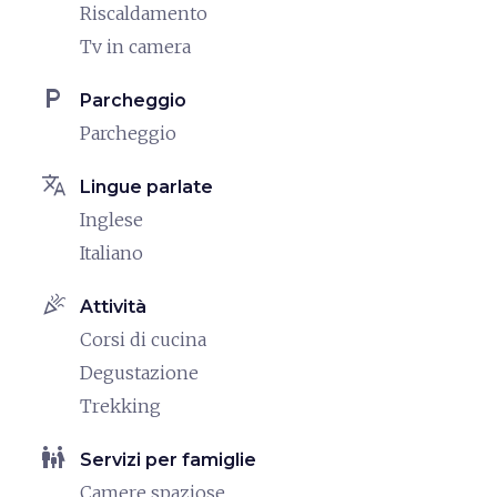
Riscaldamento
Tv in camera
local_parking
Parcheggio
Parcheggio
translate
Lingue parlate
Inglese
Italiano
celebration
Attività
Corsi di cucina
Degustazione
Trekking
family_restroom
Servizi per famiglie
Camere spaziose