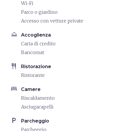
Wi-Fi
Parco o giardino
Accesso con vetture private
room_service
Accoglienza
Carta di credito
Bancomat
restaurant
Ristorazione
Ristorante
bed
Camere
Riscaldamento
Asciugacapelli
local_parking
Parcheggio
Parcheggio