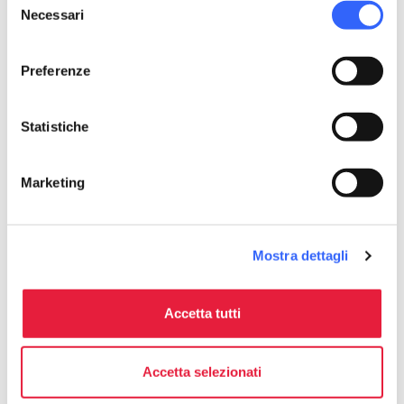
Necessari
del
consenso
Preferenze
Statistiche
Marketing
directions
Indicazioni
Mostra dettagli
Accetta tutti
Informazioni
home
Dove
Accetta selezionati
LOC. PANCOLE CASTAGNOLINO, 34, San