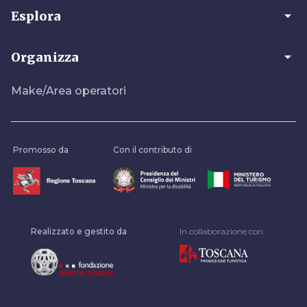
arrow_drop_down
Esplora
arrow_drop_down
Organizza
Make/Area operatori
Promosso da
Con il contributo di
Realizzato e gestito da
In collaborazione con