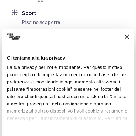
sports_basketball
Sport
Piscina scoperta
Mountain Bike
celebration
Attività
Vendita prodotti agro-alimentari
Ci teniamo alla tua privacy
Trekking
La tua privacy per noi è importante. Per questo motivo
Degustazione
puoi scegliere le impostazioni dei cookie in base alle tue
preferenze e modificarle in ogni momento attraverso il
accessible
Persone con esigenze speciali
pulsante “Impostazioni cookie” presente nel footer del
(accessibilità)
sito. Se chiudi questa finestra con un click sulla X in alto
In carrozzina
a destra, proseguirai nella navigazione e saranno
memorizzati sul tuo dispositivo i soli cookie strettamente
pets
Animali ammessi (Pet friendly)
necessari per il funzionamento di questo sito. Per tutti gli
altri tipi di cookie abbiamo bisogno del tuo consenso.
Selezione