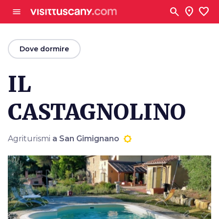
Vai al contenuto principale
search
location_on
favorite
menu
arrow_back
Dove dormire
IL
CASTAGNOLINO
Agriturismi
a San Gimignano