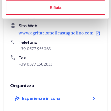
Gimignano, 53037, SI
Rifiuta
email
Email
info@agriturismoilcastagnolino.com
open_in_new
language
Sito Web
www.agriturismoilcastagnolino.com
open_in_new
phone
Telefono
+39 0577 955063
phone
Fax
+39 0577 1602033
Organizza
celebration
chevron_right
Esperienze in zona