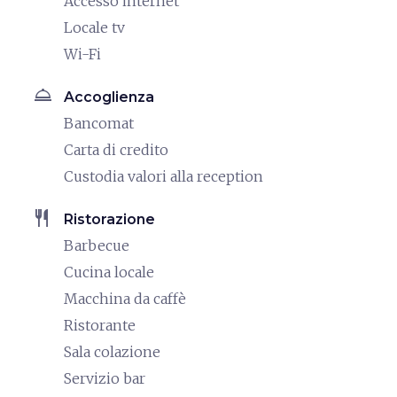
Accesso internet
Locale tv
Wi-Fi
room_service
Accoglienza
Bancomat
Carta di credito
Custodia valori alla reception
restaurant
Ristorazione
Barbecue
Cucina locale
Macchina da caffè
Ristorante
Sala colazione
Servizio bar