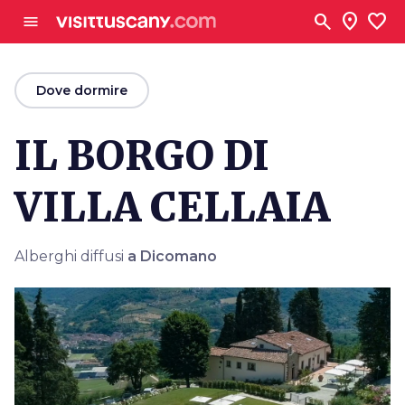
Vai al contenuto principale
search
location_on
favorite
menu
arrow_back
Dove dormire
IL BORGO DI
VILLA CELLAIA
Alberghi diffusi
a Dicomano