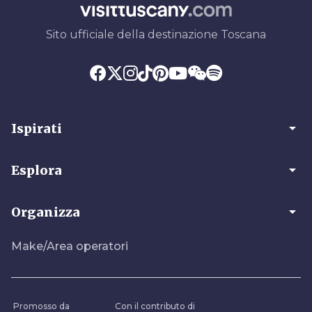
Sito ufficiale della destinazione Toscana
arrow_drop_down
Ispirati
arrow_drop_down
Esplora
arrow_drop_down
Organizza
Make/Area operatori
Promosso da
Con il contributo di