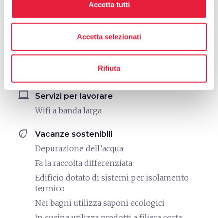
directions_bike
Accetta tutti
Bike: Mountain Bike
Tracciati scaricabili e/o su dispositivo GPS a
noleggio
Accetta selezionati
Noleggio MTB
Struttura nelle vicinanze di percorsi MTB
Rifiuta
segnalati
laptop_mac
Servizi per lavorare
Wifi a banda larga
eco
Vacanze sostenibili
Depurazione dell’acqua
Fa la raccolta differenziata
Edificio dotato di sistemi per isolamento
termico
Nei bagni utilizza saponi ecologici
In cucina utilizza prodotti a filiera corta