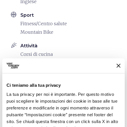
Inglese
sports_basketball
Sport
Fitness/Centro salute
Mountain Bike
celebration
Attività
Corsi di cucina
family_restroom
Servizi per famiglie
Culle e letti con spondine
Ci teniamo alla tua privacy
accessible
Persone con esigenze speciali
La tua privacy per noi è importante. Per questo motivo
(accessibilità)
puoi scegliere le impostazioni dei cookie in base alle tue
In carrozzina
preferenze e modificarle in ogni momento attraverso il
pulsante “Impostazioni cookie” presente nel footer del
self_improvement
Benessere
sito. Se chiudi questa finestra con un click sulla X in alto
Hamman