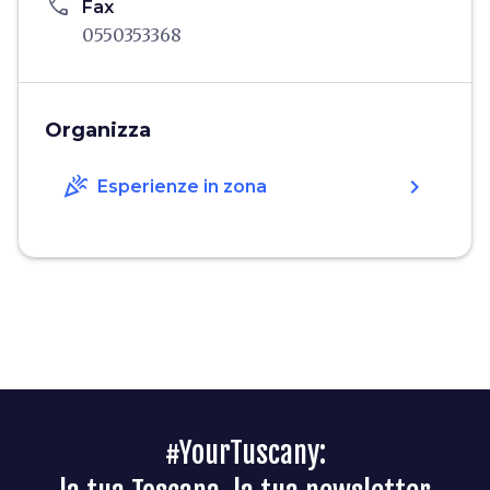
phone
Fax
0550353368
Organizza
celebration
chevron_right
Esperienze in zona
#YourTuscany: