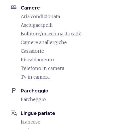
bed
Camere
Aria condizionata
Asciugacapelli
Bollitore/macchina da caffè
Camere anallergiche
Cassaforte
Riscaldamento
Telefono in camera
Tv in camera
local_parking
Parcheggio
Parcheggio
translate
Lingue parlate
Francese