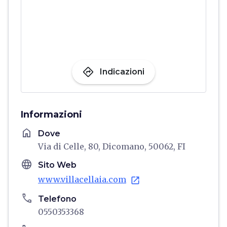
directions
Indicazioni
Informazioni
home
Dove
Via di Celle, 80, Dicomano, 50062, FI
language
Sito Web
www.villacellaia.com
open_in_new
phone
Telefono
0550353368