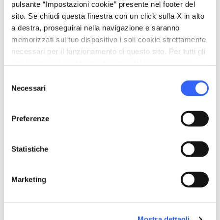
pulsante “Impostazioni cookie” presente nel footer del
sito. Se chiudi questa finestra con un click sulla X in alto
a destra, proseguirai nella navigazione e saranno
memorizzati sul tuo dispositivo i soli cookie strettamente
necessari per il funzionamento di questo sito. Per tutti gli
altri tipi di cookie abbiamo bisogno del tuo consenso.
Selezione
Necessari
del
consenso
directions
Indicazioni
Preferenze
Informazioni
Statistiche
home
Dove
Marketing
Via Generale Carlo Alberto Dalla Chiesa,
3, Firenze, 50136, FI
email
Email
Mostra dettagli