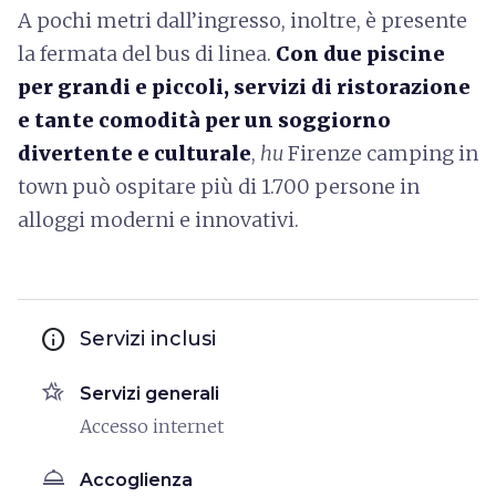
A pochi metri dall’ingresso, inoltre, è presente
la fermata del bus di linea.
Con due piscine
per grandi e piccoli, servizi di ristorazione
e tante comodità per un soggiorno
divertente e culturale
,
hu
Firenze camping in
town può ospitare più di 1.700 persone in
alloggi moderni e innovativi.
info
Servizi inclusi
hotel_class
Servizi generali
Accesso internet
room_service
Accoglienza