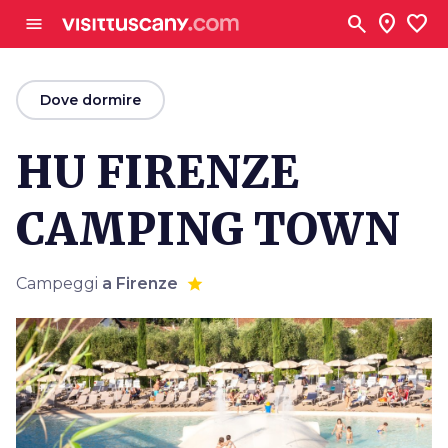
Vai al contenuto principale
search
location_on
favorite
menu
arrow_back
Dove dormire
HU FIRENZE
CAMPING TOWN
Campeggi
a Firenze