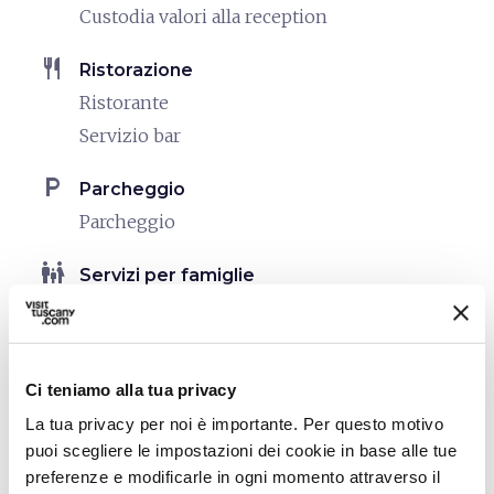
Custodia valori alla reception
restaurant
Ristorazione
Ristorante
Servizio bar
local_parking
Parcheggio
Parcheggio
family_restroom
Servizi per famiglie
Giochi per bambini
pets
Animali ammessi (Pet friendly)
Ci teniamo alla tua privacy
La tua privacy per noi è importante. Per questo motivo
puoi scegliere le impostazioni dei cookie in base alle tue
preferenze e modificarle in ogni momento attraverso il