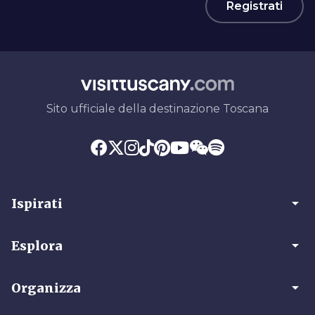
Registrati
Sito ufficiale della destinazione Toscana
arrow_drop_down
Ispirati
arrow_drop_down
Esplora
arrow_drop_down
Organizza