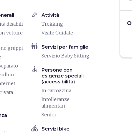
celebration
enerali
Attività
O
tà disabili
Trekking
on vetture
Visite Guidate
family_restroom
Servizi per famiglie
one gruppi
Servizio Baby Sitting
e
separato
accessible
Persone con
iardino
esigenze speciali
(accessibilità)
nternet
In carrozzina
rivata
Intolleranze
alimentari
Senior
nza
t
directions_bike
Servizi bike