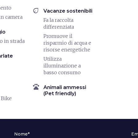
mento
eco
Vacanze sostenibili
in camera
Fa la raccolta
differenziata
io
Promuove il
o in strada
risparmio di acqua e
risorse energetiche
rlate
Utilizza
illuminazione a
basso consumo
pets
Animali ammessi
(Pet friendly)
 Bike
Nome*
Em