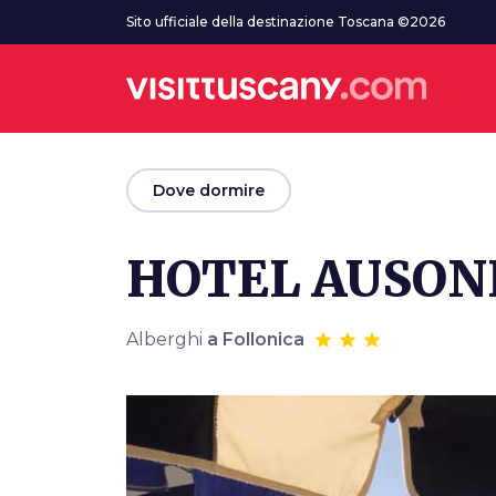
Vai al contenuto principale
Sito ufficiale della destinazione Toscana ©2026
arrow_back
Dove dormire
HOTEL AUSON
Alberghi
a Follonica