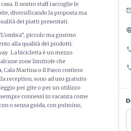
casa. Il nostro staff raccoglie le
ema
ite, diversificando la proposta ma
alità dei piatti presentati.
langu
 “L’ombra”, piccolo ma gustoso
nto alla qualità dei prodotti:
pho
 away. La bicicletta è un mezzo
e alcune zone limitrofe che
pho
, Cala Martina o il Parco costiero
lla reception, sono ad uso gratuito
leggio per gite o per un utilizzo
re sempre connessi in vacanza come
D
 con o senza guida, con pulmino,