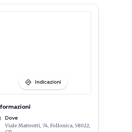
directions
Indicazioni
nformazioni
me
Dove
Viale Matteotti, 74, Follonica, 58022,