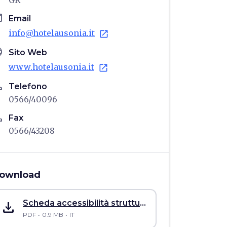
GR
il
Email
info@hotelausonia.it
open_in_new
age
Sito Web
www.hotelausonia.it
open_in_new
ne
Telefono
0566/40096
ne
Fax
0566/43208
ownload
save_alt
Scheda accessibilità struttura ricettiva Hotel Ausonia
PDF
0.9 MB
IT