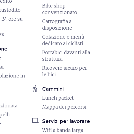
redito
Bike shop
custodito
convenzionato
 24 ore su
Cartografia a
disposizione
ax
Colazione e menù
dedicato ai ciclisti
one
Portabici davanti alla
e
struttura
ar
Ricovero sicuro per
le bici
olazione in
hiking
Cammini
Lunch packet
izionata
Mappa dei percorsi
pelli
laptop_mac
Servizi per lavorare
e
Wifi a banda larga