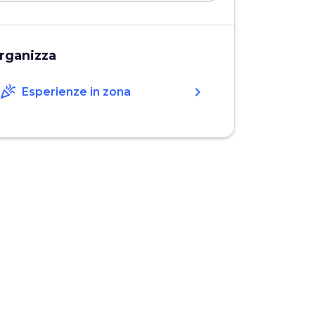
rganizza
celebration
chevron_right
Esperienze in zona