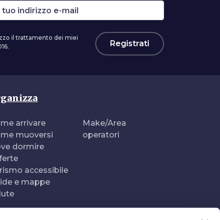
zzo il trattamento dei miei
Registrati
16.
ganizza
me arrivare
Make/Area
me muoversi
operatori
ve dormire
ferte
rismo accessibile
ide e mappe
lute