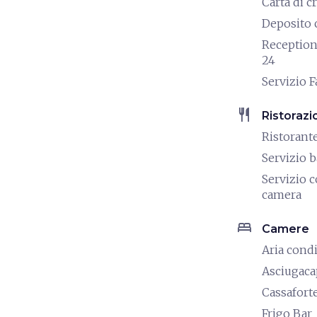
Carta di c
Deposito 
Reception
24
Servizio F
restaurant
Ristorazi
Ristorant
Servizio b
Servizio c
camera
bed
Camere
Aria cond
Asciugaca
Cassafort
Frigo Bar