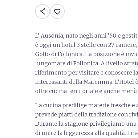
share
favorite_border
L’ Ausonia, nato negli anni ’50 e gesti
è oggi un hotel 3 stelle con 27 camere,
Golfo di Follonica. La posizione è invidi
lungomare di Follonica. A livello stra
riferimento per visitare e conoscere l
interessanti della Maremma. L’Hotel è ac
offre cucina territoriale e anche menù
La cucina predilige materie fresche e 
prevede piatti della tradizione con ri
Durante la stagione privilegiamo una c
di unire la leggerezza alla qualità. I 