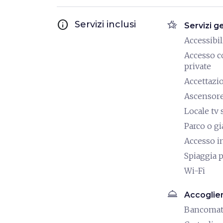
info
hotel_class
Servizi inclusi
Servizi g
Accessibili
Accesso c
private
Accettazi
Ascensor
Locale tv 
Parco o g
Accesso i
Spiaggia p
Wi-Fi
room_service
Accoglie
Bancoma