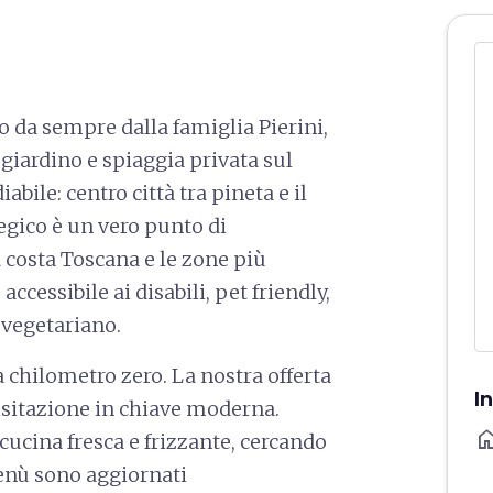
to da sempre dalla famiglia Pierini,
 giardino e spiaggia privata sul
abile: centro città tra pineta e il
tegico è un vero punto di
a costa Toscana e le zone più
cessibile ai disabili, pet friendly,
 vegetariano.
a chilometro zero. La nostra offerta
I
visitazione in chiave moderna.
ho
ucina fresca e frizzante, cercando
menù sono aggiornati