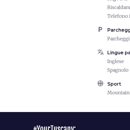
Riscalda
Telefono 
local_parking
Parchegg
Parcheggi
translate
Lingue pa
Inglese
Spagnolo
sports_basketball
Sport
Mountain
#YourTuscany: