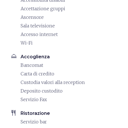
Accessibilità disabili
Accettazione gruppi
Ascensore
Sala televisione
Accesso internet
Wi-Fi
room_service
Accoglienza
Bancomat
Carta di credito
Custodia valori alla reception
Deposito custodito
Servizio Fax
restaurant
Ristorazione
Servizio bar