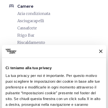
bed
Camere
Aria condizionata
Asciugacapelli
Cassaforte
Frigo Bar
Riscaldamento
Telefono in camera
local_parking
Parcheggio
Ci teniamo alla tua privacy
Parcheggio
La tua privacy per noi è importante. Per questo motivo
family_restroom
Servizi per famiglie
puoi scegliere le impostazioni dei cookie in base alle tue
Giochi per bambini
preferenze e modificarle in ogni momento attraverso il
pulsante “Impostazioni cookie” presente nel footer del
pets
sito. Se chiudi questa finestra con un click sulla X in alto
Animali ammessi (Pet friendly)
a destra, proseguirai nella navigazione e saranno