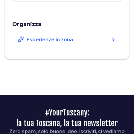
Organizza
celebration
chevron_right
Esperienze in zona
#YourTuscany:
la tua Toscana, la tua newsletter
Zero spam, solo buone idee. Iscriviti, ci vediamo