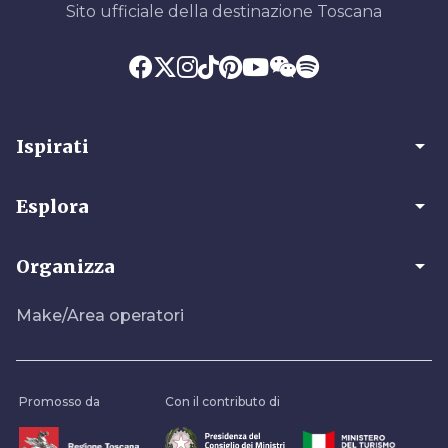
Sito ufficiale della destinazione Toscana
arrow_drop_down
Ispirati
arrow_drop_down
Esplora
arrow_drop_down
Organizza
Make/Area operatori
Promosso da
Con il contributo di