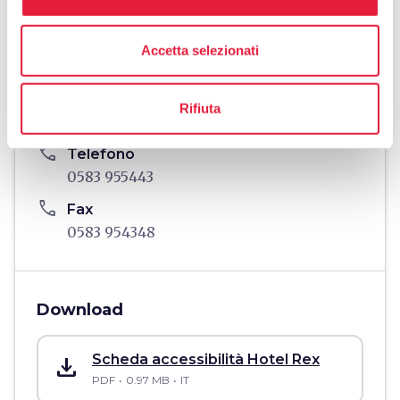
Piazza Ricasoli, 19, Lucca, 55100, LU
email
Email
Accetta selezionati
info@hotelrexlucca.com
open_in_new
language
Sito Web
Rifiuta
www.hotelrexlucca.com
open_in_new
phone
Telefono
0583 955443
phone
Fax
0583 954348
Download
save_alt
Scheda accessibilità Hotel Rex
PDF
0.97 MB
IT