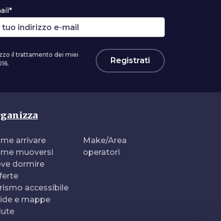
ail*
zzo il trattamento dei miei
Registrati
16.
ganizza
me arrivare
Make/Area
me muoversi
operatori
ve dormire
ferte
rismo accessibile
ide e mappe
lute