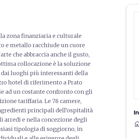
lla zona finanziaria e culturale
etro e metallo racchiude un cuore
n’arte che abbraccia anche il gusto,
’ottima collocazione è la soluzione
 dai luoghi più interessanti della
stro hotel di riferimento a Prato
ie ad un costante confronto con gli
izione tariffaria. Le 78 camere,
redienti principali dell’ospitalità
I
gli arredi e nella concezione degli
ho
siasi tipologia di soggiorno, in
ividuali e alle esigenze degli