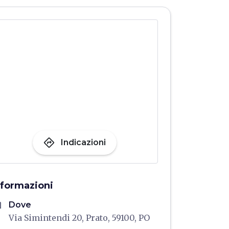
directions
Indicazioni
nformazioni
me
Dove
Via Simintendi 20, Prato, 59100, PO