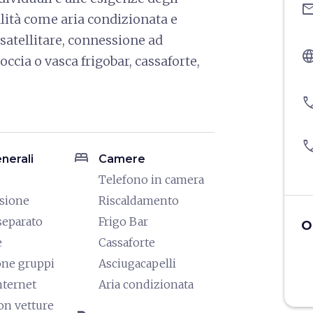
ema
ualità come aria condizionata e
 satellitare, connessione ad
langu
occia o vasca frigobar, cassaforte,
pho
pho
bed
enerali
Camere
Telefono in camera
isione
Riscaldamento
separato
Frigo Bar
O
e
Cassaforte
one gruppi
Asciugacapelli
nternet
Aria condizionata
on vetture