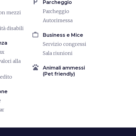
local_parking
Parcheggio
Parcheggio
on mezzi
Autorimessa
tà disabili
work
Business e Mice
nza
Servizio congressi
ax
Sala riunioni
alori alla
pets
Animali ammessi
(Pet friendly)
redito
one
e
ar