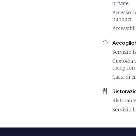
private
Accesso c
pubblici
Accessibili
room_service
Accoglie
Servizio F
Custodia v
reception
Carta di c
restaurant
Ristorazi
Ristorant
Servizio b