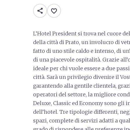
share
favorite_border
L’Hotel President si trova nel cuore de
della città di Prato, un involucro di v
fatto di uno stile caldo e intenso, di u
di una piacevole ospitalità. Grazie all
ideale per chi vuole essere a due passi
città. Sarà un privilegio divenire il Vo
garantendo alla gentile clientela, graz
operatori del settore, la migliore cond
Deluxe, Classic ed Economy sono gli ing
dell’hotel. Tre tipologie differenti, ne
spazi, complete di servizi adatti a qual
grado di rispondere alle preferenze ind