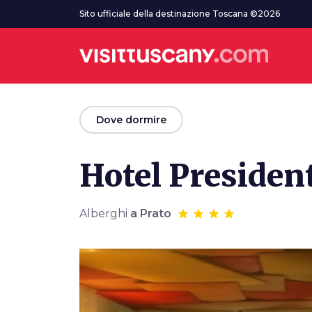
Vai al contenuto principale
Sito ufficiale della destinazione Toscana ©2026
arrow_back
Dove dormire
Hotel Presiden
Alberghi
a Prato