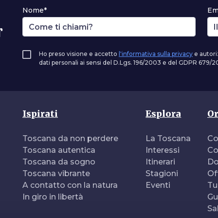
Nome*
Em
r
Ho preso visione e accetto
l'informativa sulla privacy
e autori
dati personali ai sensi del D.Lgs. 196/2003 e del GDPR 679/20
Ispirati
Esplora
Or
Toscana da non perdere
La Toscana
Co
Toscana autentica
Interessi
Co
Toscana da sogno
Itinerari
Do
Toscana vibrante
Stagioni
Of
A contatto con la natura
Eventi
Tu
In giro in libertà
Gu
Sa