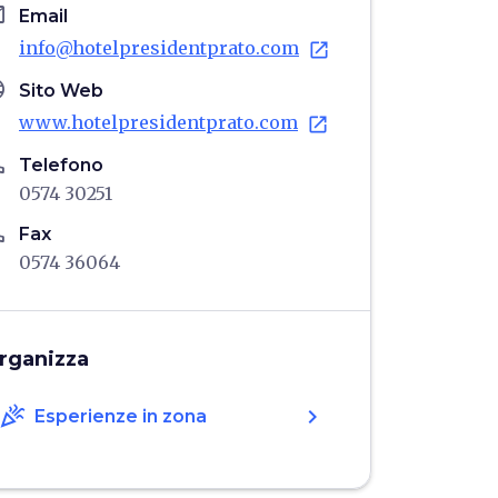
il
Email
info@hotelpresidentprato.com
open_in_new
age
Sito Web
www.hotelpresidentprato.com
open_in_new
ne
Telefono
0574 30251
ne
Fax
0574 36064
rganizza
celebration
chevron_right
Esperienze in zona