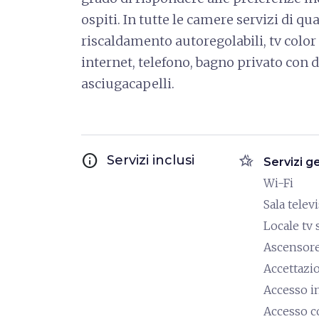
ospiti. In tutte le camere servizi di q
riscaldamento autoregolabili, tv color
internet, telefono, bagno privato con d
asciugacapelli.
info
hotel_class
Servizi inclusi
Servizi g
Wi-Fi
Sala telev
Locale tv 
Ascensor
Accettazi
Accesso i
Accesso c