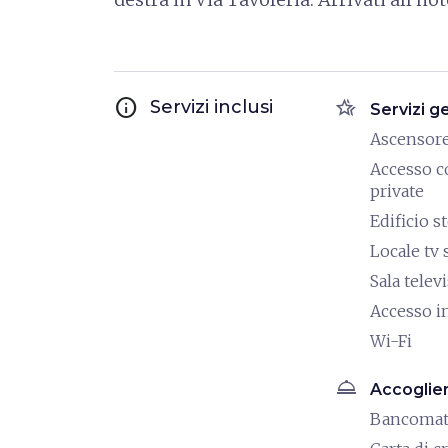
info
hotel_class
Servizi inclusi
Servizi g
Ascensor
Accesso c
private
Edificio s
Locale tv 
Sala telev
Accesso i
Wi-Fi
room_service
Accoglie
Bancoma