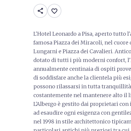
share
favorite_border
L'Hotel Leonardo a Pisa, aperto tutto l'
famosa Piazza dei Miracoli, nel cuore de
Lungarni e Piazza dei Cavalieri. Antico
dotato di tutti i più moderni confort, 
annualmente centinaia di ospiti prove
di soddisfare anche la clientela più esi
possono rilassarsi in tutta tranquilli
costantemente nel mantenere alto il live
L'Albergo è gestito dai proprietari con 
ad esaudire ogni esigenza con gentilez
nel 1998 in stile architettonico tipi
particolari antichi più preziosi tra cui 