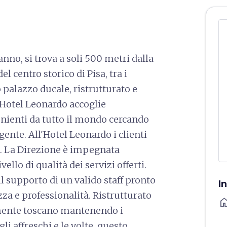
anno, si trova a soli 500 metri dalla
l centro storico di Pisa, tra i
 palazzo ducale, ristrutturato e
l'Hotel Leonardo accoglie
nienti da tutto il mondo cercando
gente. All'Hotel Leonardo i clienti
tà. La Direzione è impegnata
llo di qualità dei servizi offerti.
il supporto di un valido staff pronto
I
za e professionalità. Ristrutturato
ho
camente toscano mantenendo i
gli affreschi e le volte, questo