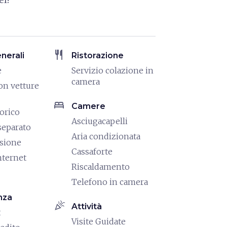
restaurant
enerali
Ristorazione
e
Servizio colazione in
camera
on vetture
bed
Camere
torico
Asciugacapelli
separato
Aria condizionata
isione
Cassaforte
nternet
Riscaldamento
Telefono in camera
nza
celebration
Attività
t
Visite Guidate