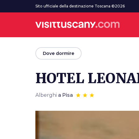
Vai al contenuto principale
Sito ufficiale della destinazione Toscana ©2026
arrow_back
Dove dormire
HOTEL LEONA
Alberghi
a Pisa