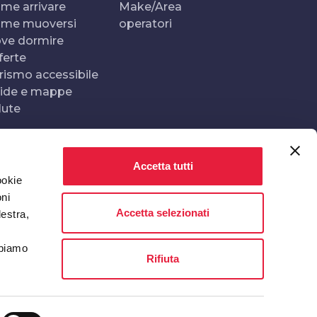
me arrivare
Make/Area
me muoversi
operatori
ve dormire
ferte
rismo accessibile
ide e mappe
lute
Accetta tutti
Realizzato e gestito da
In collaborazione con
ookie
oni
Accetta selezionati
destra,
bbiamo
Rifiuta