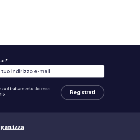
ail*
zzo il trattamento dei miei
Registrati
16.
ganizza