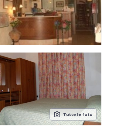
photo_camera
Tutte le foto