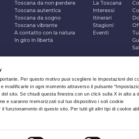
Toscana da non perdere
La Toscana
Co
Toscana autentica
Interessi
Co
Toscana da sogno
Itinerari
Do
Toscana vibrante
Stagioni
Of
A contatto con la natura
Eventi
Tu
In giro in libertà
Gu
Sa
y
mportante. Per questo motivo puoi scegliere le impostazioni dei c
e e modificarle in ogni momento attraverso il pulsante “Impostazi
del sito. Se chiudi questa finestra con un click sulla X in alto a 
ne e saranno memorizzati sul tuo dispositivo i soli cookie
l funzionamento di questo sito. Per tutti gli altri tipi di cookie a