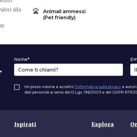
redito
alori alla
pets
Animali ammessi
(Pet friendly)
ax
Nome*
Em
r
Ho preso visione e accetto
l'informativa sulla privacy
e autori
dati personali ai sensi del D.Lgs. 196/2003 e del GDPR 679/20
Ispirati
Esplora
Or