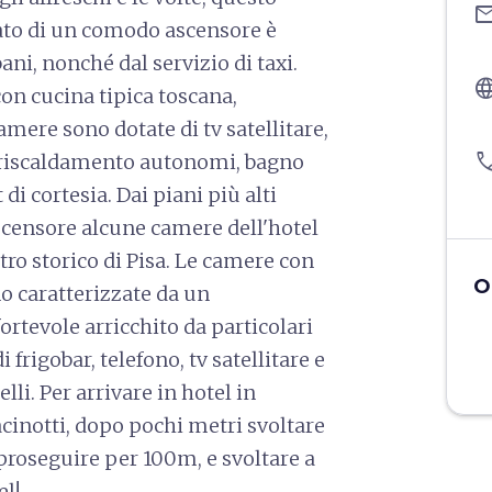
ema
otato di un comodo ascensore è
ni, nonché dal servizio di taxi.
langu
con cucina tipica toscana,
amere sono dotate di tv satellitare,
pho
 e riscaldamento autonomi, bagno
di cortesia. Dai piani più alti
censore alcune camere dell'hotel
tro storico di Pisa. Le camere con
O
o caratterizzate da un
rtevole arricchito da particolari
 frigobar, telefono, tv satellitare e
li. Per arrivare in hotel in
inotti, dopo pochi metri svoltare
proseguire per 100m, e svoltare a
tel!