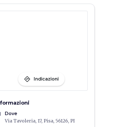
directions
Indicazioni
nformazioni
me
Dove
Via Tavoleria, 17, Pisa, 56126, PI