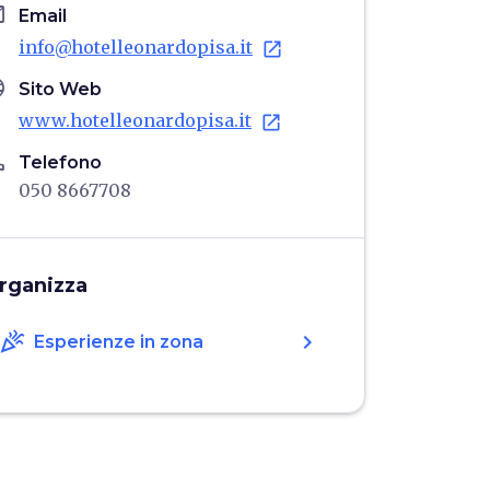
il
Email
info@hotelleonardopisa.it
open_in_new
age
Sito Web
www.hotelleonardopisa.it
open_in_new
ne
Telefono
050 8667708
rganizza
celebration
chevron_right
Esperienze in zona