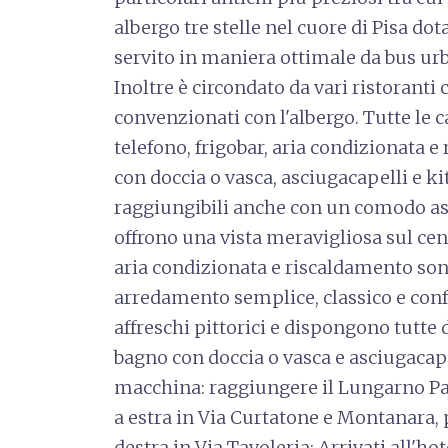
albergo tre stelle nel cuore di Pisa d
servito in maniera ottimale da bus urba
Inoltre è circondato da vari ristoranti 
convenzionati con l'albergo. Tutte le c
telefono, frigobar, aria condizionata
con doccia o vasca, asciugacapelli e kit 
raggiungibili anche con un comodo as
offrono una vista meravigliosa sul cen
aria condizionata e riscaldamento son
arredamento semplice, classico e confo
affreschi pittorici e dispongono tutte di
bagno con doccia o vasca e asciugacapel
macchina: raggiungere il Lungarno Pac
a estra in Via Curtatone e Montanara, 
destra in Via Tavoleria: Arrivati all'ho