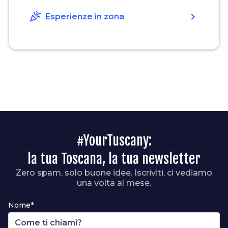
celebration
chevron_right
Esperienze in zona
#YourTuscany:
la tua Toscana, la tua newsletter
Zero spam, solo buone idee. Iscriviti, ci vediamo
una volta al mese.
Nome*