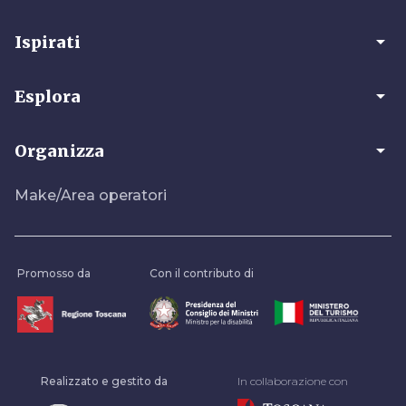
arrow_drop_down
Ispirati
arrow_drop_down
Esplora
arrow_drop_down
Organizza
Make/Area operatori
Promosso da
Con il contributo di
Realizzato e gestito da
In collaborazione con