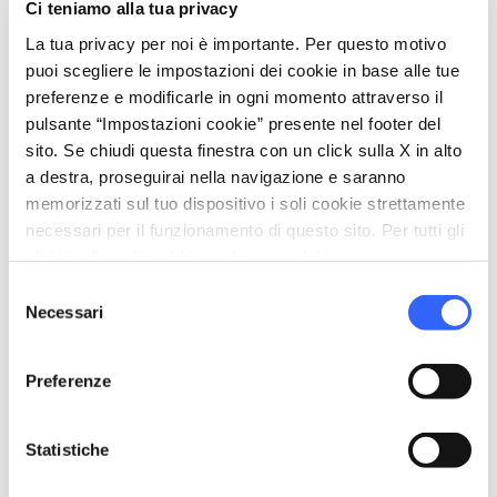
Ci teniamo alla tua privacy
pets
Animali ammessi (Pet friendly)
La tua privacy per noi è importante. Per questo motivo
puoi scegliere le impostazioni dei cookie in base alle tue
preferenze e modificarle in ogni momento attraverso il
pulsante “Impostazioni cookie” presente nel footer del
sito. Se chiudi questa finestra con un click sulla X in alto
a destra, proseguirai nella navigazione e saranno
memorizzati sul tuo dispositivo i soli cookie strettamente
necessari per il funzionamento di questo sito. Per tutti gli
altri tipi di cookie abbiamo bisogno del tuo consenso.
Selezione
Necessari
del
consenso
Preferenze
directions
Indicazioni
Statistiche
Informazioni