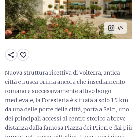
photo_camera
1/5
share
favorite_border
Nuova struttura ricettiva di Volterra, antica
città etrusca prima ancora che insediamento
romano e successivamente attivo borgo
medievale, la Foresteria è situata a solo 1,5 km
da una delle porte della città, porta a Selci, uno
dei principali accessi al centro storico a breve
distanza dalla famosa Piazza dei Priori e dai più
importanti musei cittadini. La sua posizione