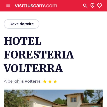
Vai al contenuto principale
search
location_on
favorite
menu
arrow_back
Dove dormire
HOTEL
FORESTERIA
VOLTERRA
Alberghi
a Volterra