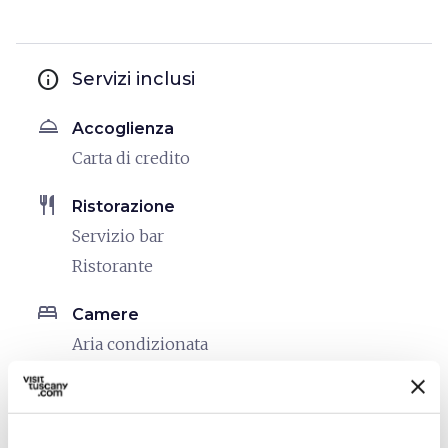
info
Servizi inclusi
room_service
Accoglienza
Carta di credito
restaurant
Ristorazione
Servizio bar
Ristorante
bed
Camere
Aria condizionata
local_parking
Parcheggio
Parcheggio