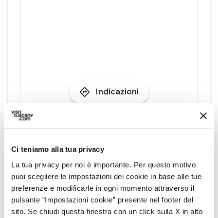
directions
Indicazioni
Informazioni
home
Ci teniamo alla tua privacy
Dove
Via Vincenzo Salvagnoli, 20, Empoli,
La tua privacy per noi è importante. Per questo motivo
50053, FI
puoi scegliere le impostazioni dei cookie in base alle tue
preferenze e modificarle in ogni momento attraverso il
email
Email
pulsante “Impostazioni cookie” presente nel footer del
info@homybnb.com
open_in_new
sito. Se chiudi questa finestra con un click sulla X in alto