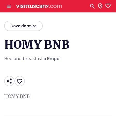
Vai al contenuto principale
search
location_on
favorite
menu
arrow_back
Dove dormire
HOMY BNB
Bed and breakfast
a Empoli
share
favorite_border
HOMY BNB