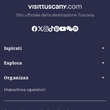
Sito ufficiale della destinazione Toscana
arrow_drop_down
Ispirati
arrow_drop_down
Esplora
arrow_drop_down
Organizza
Make/Area operatori