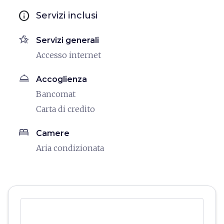
info
Servizi inclusi
hotel_class
Servizi generali
Accesso internet
room_service
Accoglienza
Bancomat
Carta di credito
bed
Camere
Aria condizionata