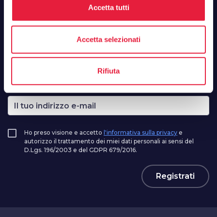
la tua Toscana, la tua newsletter
Accetta tutti
Zero spam, solo buone idee. Iscriviti, ci vediamo
una volta al mese.
Accetta selezionati
Nome*
Rifiuta
Email*
Ho preso visione e accetto
l'informativa sulla privacy
e
autorizzo il trattamento dei miei dati personali ai sensi del
D.Lgs. 196/2003 e del GDPR 679/2016.
Registrati