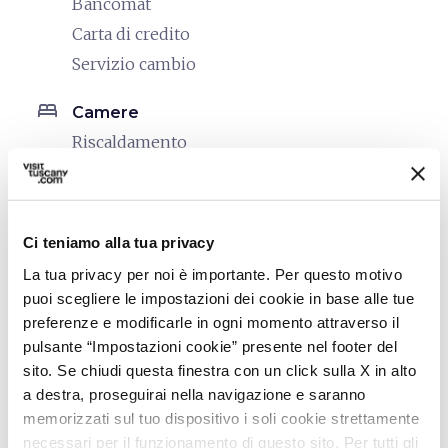
Bancomat
Carta di credito
Servizio cambio
bed
Camere
Riscaldamento
local_parking
Parcheggio
Parcheggio
Ci teniamo alla tua privacy
sports_basketball
Sport
La tua privacy per noi è importante. Per questo motivo
Piscina scoperta
puoi scegliere le impostazioni dei cookie in base alle tue
preferenze e modificarle in ogni momento attraverso il
celebration
Attività
pulsante “Impostazioni cookie” presente nel footer del
sito. Se chiudi questa finestra con un click sulla X in alto
Degustazione
a destra, proseguirai nella navigazione e saranno
Trekking
memorizzati sul tuo dispositivo i soli cookie strettamente
Vendita prodotti agro-alimentari
necessari per il funzionamento di questo sito. Per tutti gli