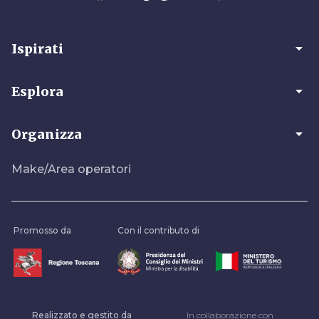
arrow_drop_down
Ispirati
arrow_drop_down
Esplora
arrow_drop_down
Organizza
Make/Area operatori
Promosso da
Con il contributo di
Realizzato e gestito da
In collaborazione con