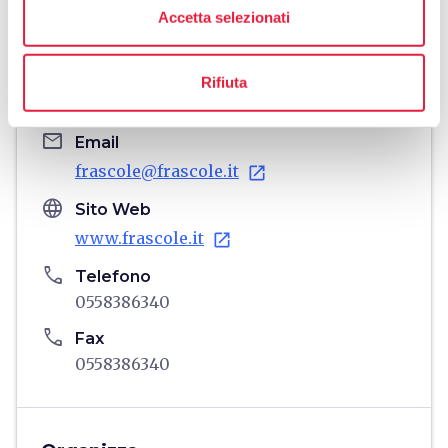
Accetta selezionati
Informazioni
home
Dove
Rifiuta
Via Frascole, 27a, Dicomano, 50062, FI
email
Email
frascole@frascole.it
open_in_new
language
Sito Web
www.frascole.it
open_in_new
phone
Telefono
0558386340
phone
Fax
0558386340