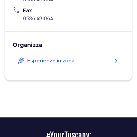
phone
Fax
0586 491064
Organizza
celebration
chevron_right
Esperienze in zona
#YourTuscany: