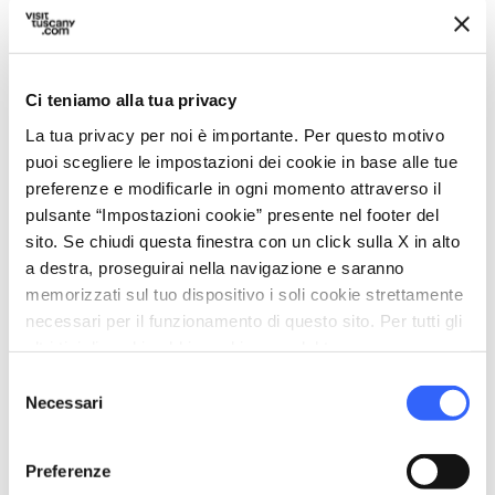
Accesso con mezzi pubblici
Wi-Fi
room_service
Ci teniamo alla tua privacy
Accoglienza
La tua privacy per noi è importante. Per questo motivo
Servizio Fax
puoi scegliere le impostazioni dei cookie in base alle tue
Carta di credito
preferenze e modificarle in ogni momento attraverso il
pulsante “Impostazioni cookie” presente nel footer del
restaurant
Ristorazione
sito. Se chiudi questa finestra con un click sulla X in alto
Ristorante
a destra, proseguirai nella navigazione e saranno
memorizzati sul tuo dispositivo i soli cookie strettamente
bed
Camere
necessari per il funzionamento di questo sito. Per tutti gli
Telefono in camera
altri tipi di cookie abbiamo bisogno del tuo consenso.
Riscaldamento
Selezione
Necessari
del
Cassaforte
consenso
Asciugacapelli
Preferenze