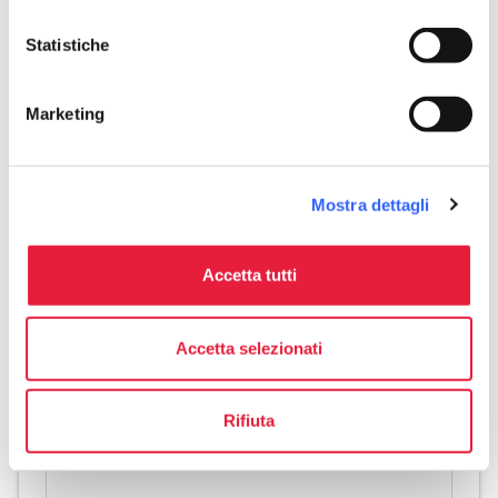
sports_basketball
Sport
Mountain Bike
Statistiche
celebration
Attività
Marketing
Trekking
Degustazione
pets
Mostra dettagli
Animali ammessi (Pet friendly)
Accetta tutti
Accetta selezionati
Rifiuta