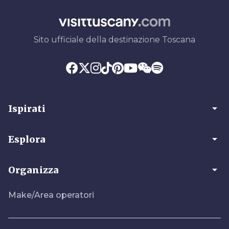
Sito ufficiale della destinazione Toscana
arrow_drop_down
Ispirati
arrow_drop_down
Esplora
arrow_drop_down
Organizza
Make/Area operatori