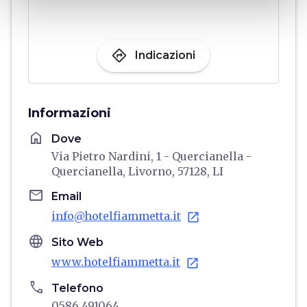
directions
Indicazioni
Informazioni
home
Dove
Via Pietro Nardini, 1 - Quercianella -
Quercianella, Livorno, 57128, LI
email
Email
info@hotelfiammetta.it
open_in_new
language
Sito Web
www.hotelfiammetta.it
open_in_new
phone
Telefono
0586 491064