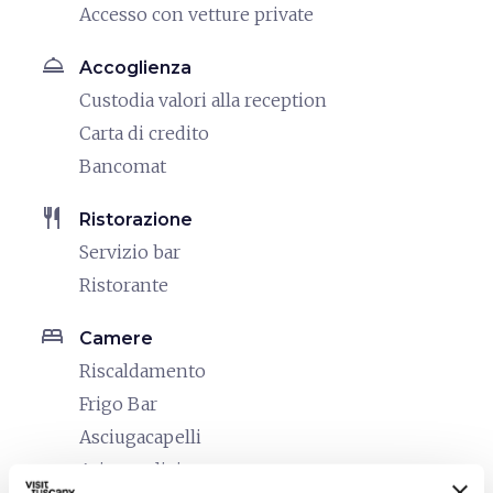
Accesso con vetture private
room_service
Accoglienza
Custodia valori alla reception
Carta di credito
Bancomat
restaurant
Ristorazione
Servizio bar
Ristorante
bed
Camere
Riscaldamento
Frigo Bar
Asciugacapelli
Aria condizionata