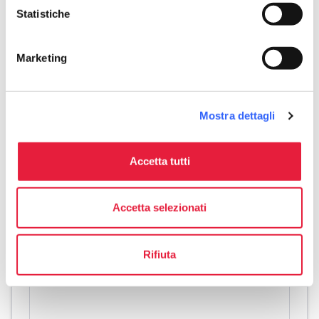
self_improvement
Benessere
Statistiche
Sauna
Marketing
work
Business e Mice
Sala riunioni
pets
Mostra dettagli
Animali ammessi (Pet friendly)
Accetta tutti
Accetta selezionati
Rifiuta