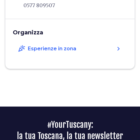
0577 809507
Organizza
celebration
chevron_right
Esperienze in zona
#YourTuscany:
la tua Toscana, la tua newsletter