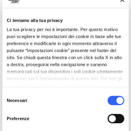
local_parking
Parcheggio
Parcheggio
Ci teniamo alla tua privacy
sports_basketball
La tua privacy per noi è importante. Per questo motivo
Sport
puoi scegliere le impostazioni dei cookie in base alle tue
Piscina scoperta
preferenze e modificarle in ogni momento attraverso il
Piscina coperta
pulsante “Impostazioni cookie” presente nel footer del
Mountain Bike
sito. Se chiudi questa finestra con un click sulla X in alto
a destra, proseguirai nella navigazione e saranno
Maneggio
memorizzati sul tuo dispositivo i soli cookie strettamente
celebration
necessari per il funzionamento di questo sito. Per tutti gli
Attività
altri tipi di cookie abbiamo bisogno del tuo consenso.
Vendita prodotti agro-alimentari
Selezione
Trekking
Necessari
del
consenso
family_restroom
Servizi per famiglie
Preferenze
Giochi per bambini