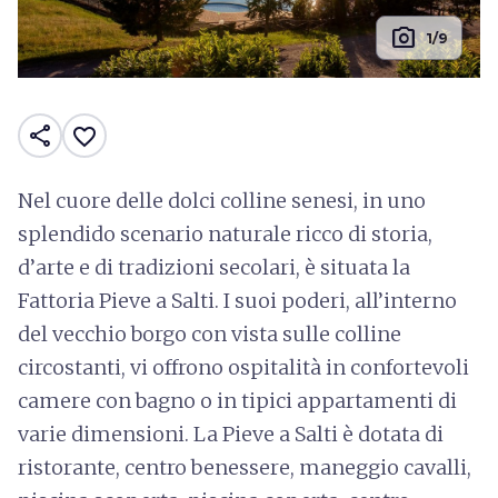
photo_camera
1/9
share
favorite_border
Nel cuore delle dolci colline senesi, in uno
splendido scenario naturale ricco di storia,
d’arte e di tradizioni secolari, è situata la
Fattoria Pieve a Salti. I suoi poderi, all’interno
del vecchio borgo con vista sulle colline
circostanti, vi offrono ospitalità in confortevoli
camere con bagno o in tipici appartamenti di
varie dimensioni. La Pieve a Salti è dotata di
ristorante, centro benessere, maneggio cavalli,