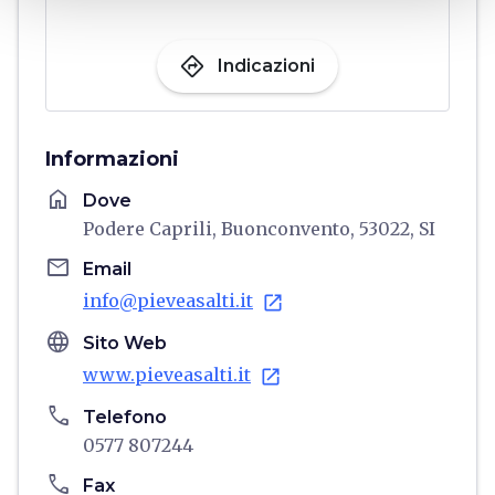
directions
Indicazioni
Informazioni
home
Dove
Podere Caprili, Buonconvento, 53022, SI
email
Email
info@pieveasalti.it
open_in_new
language
Sito Web
www.pieveasalti.it
open_in_new
phone
Telefono
0577 807244
phone
Fax