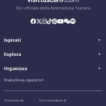
Sito ufficiale della destinazione Toscana
arrow_drop_down
Ispirati
arrow_drop_down
Esplora
arrow_drop_down
Organizza
Make/Area operatori
Promosso da
Con il contributo di