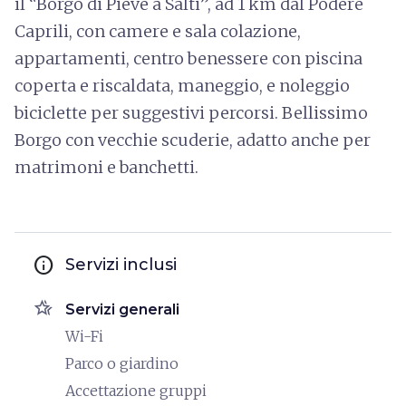
il “Borgo di Pieve a Salti”, ad 1 km dal Podere
Caprili, con camere e sala colazione,
appartamenti, centro benessere con piscina
coperta e riscaldata, maneggio, e noleggio
biciclette per suggestivi percorsi. Bellissimo
Borgo con vecchie scuderie, adatto anche per
matrimoni e banchetti.
info
Servizi inclusi
hotel_class
Servizi generali
Wi-Fi
Parco o giardino
Accettazione gruppi