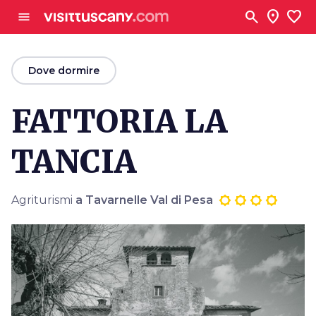
Vai al contenuto principale
search
location_on
favorite
menu
arrow_back
Dove dormire
FATTORIA LA
TANCIA
Agriturismi
a Tavarnelle Val di Pesa