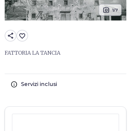
photo_camera
1/7
share
favorite_border
FATTORIA LA TANCIA
info
Servizi inclusi