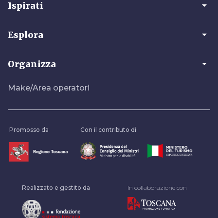
arrow_drop_down
Ispirati
arrow_drop_down
Esplora
arrow_drop_down
Organizza
Make/Area operatori
Promosso da
Con il contributo di
Realizzato e gestito da
In collaborazione con