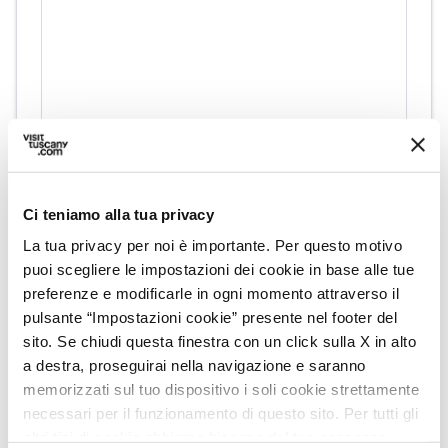
directions
Indicazioni
Ci teniamo alla tua privacy
La tua privacy per noi è importante. Per questo motivo
Informazioni
puoi scegliere le impostazioni dei cookie in base alle tue
preferenze e modificarle in ogni momento attraverso il
home
Dove
pulsante “Impostazioni cookie” presente nel footer del
Via Pontenuovo, 10, Tavarnelle Val di
sito. Se chiudi questa finestra con un click sulla X in alto
Pesa, 50028, FI
a destra, proseguirai nella navigazione e saranno
phone
Telefono
memorizzati sul tuo dispositivo i soli cookie strettamente
0558070130
necessari per il funzionamento di questo sito. Per tutti gli
altri tipi di cookie abbiamo bisogno del tuo consenso.