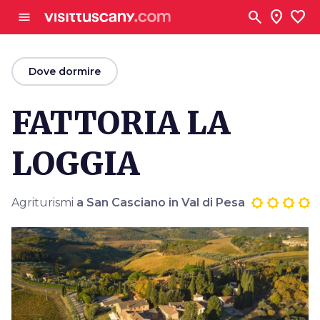
Vai al contenuto principale
search
location_on
favorite
menu
arrow_back
Dove dormire
FATTORIA LA
LOGGIA
Agriturismi
a San Casciano in Val di Pesa