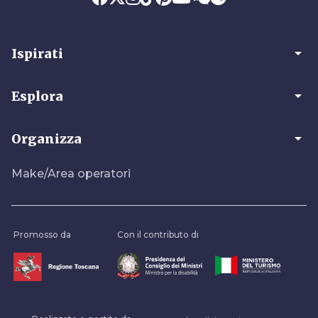
arrow_drop_down
Ispirati
arrow_drop_down
Esplora
arrow_drop_down
Organizza
Make/Area operatori
Promosso da
Con il contributo di