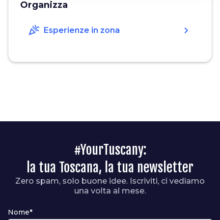
Organizza
celebration
chevron_right
Esperienze in zona
#YourTuscany:
la tua Toscana, la tua newsletter
Zero spam, solo buone idee. Iscriviti, ci vediamo
una volta al mese.
Nome*