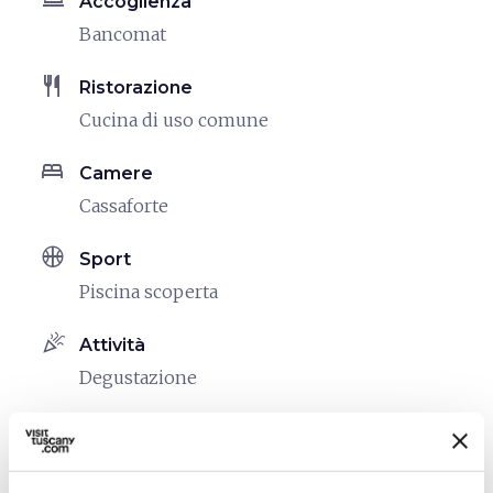
room_service
Accoglienza
Bancomat
restaurant
Ristorazione
Cucina di uso comune
bed
Camere
Cassaforte
sports_basketball
Sport
Piscina scoperta
celebration
Attività
Degustazione
family_restroom
Servizi per famiglie
Servizio Baby Sitting