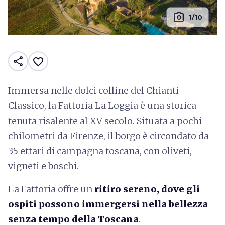
photo_camera
1/10
share
favorite_border
Immersa nelle dolci colline del Chianti
Classico, la Fattoria La Loggia è una storica
tenuta risalente al XV secolo. Situata a pochi
chilometri da Firenze, il borgo è circondato da
35 ettari di campagna toscana, con oliveti,
vigneti e boschi.
La Fattoria offre un
ritiro sereno, dove gli
ospiti possono immergersi nella bellezza
senza tempo della Toscana
.