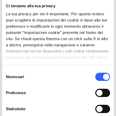
work
Business e Mice
Ci teniamo alla tua privacy
Sala riunioni
La tua privacy per noi è importante. Per questo motivo
puoi scegliere le impostazioni dei cookie in base alle tue
preferenze e modificarle in ogni momento attraverso il
pulsante “Impostazioni cookie” presente nel footer del
sito. Se chiudi questa finestra con un click sulla X in alto
a destra, proseguirai nella navigazione e saranno
memorizzati sul tuo dispositivo i soli cookie strettamente
necessari per il funzionamento di questo sito. Per tutti gli
altri tipi di cookie abbiamo bisogno del tuo consenso.
Selezione
Necessari
del
consenso
Preferenze
directions
Indicazioni
Statistiche