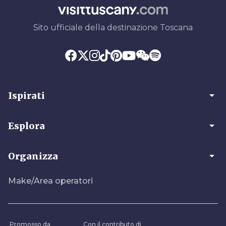
Sito ufficiale della destinazione Toscana
arrow_drop_down
Ispirati
arrow_drop_down
Esplora
arrow_drop_down
Organizza
Make/Area operatori
Promosso da
Con il contributo di