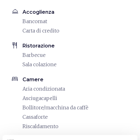
room_service
Accoglienza
Bancomat
Carta di credito
restaurant
Ristorazione
Barbecue
Sala colazione
bed
Camere
Aria condizionata
Asciugacapelli
Bollitore/macchina da caffè
Cassaforte
Riscaldamento