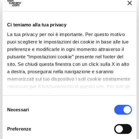
translate
Lingue parlate
Inglese
Italiano
Ci teniamo alla tua privacy
sports_basketball
La tua privacy per noi è importante. Per questo motivo
Sport
puoi scegliere le impostazioni dei cookie in base alle tue
Piscina scoperta
preferenze e modificarle in ogni momento attraverso il
pulsante “Impostazioni cookie” presente nel footer del
family_restroom
Servizi per famiglie
sito. Se chiudi questa finestra con un click sulla X in alto
Seggiolini
a destra, proseguirai nella navigazione e saranno
Stendibiancheria
memorizzati sul tuo dispositivo i soli cookie strettamente
necessari per il funzionamento di questo sito. Per tutti gli
self_improvement
Benessere
altri tipi di cookie abbiamo bisogno del tuo consenso.
Hamman
Selezione
Necessari
Idromassaggio
del
consenso
Massaggi
Preferenze
Sauna