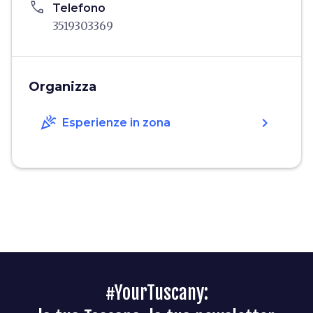
phone
Telefono
3519303369
Organizza
celebration
chevron_right
Esperienze in zona
#YourTuscany: