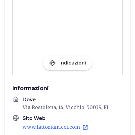
directions
Indicazioni
Informazioni
home
Dove
Via Rostolena, 14, Vicchio, 50039, FI
language
Sito Web
www.fattoriairicci.com
open_in_new