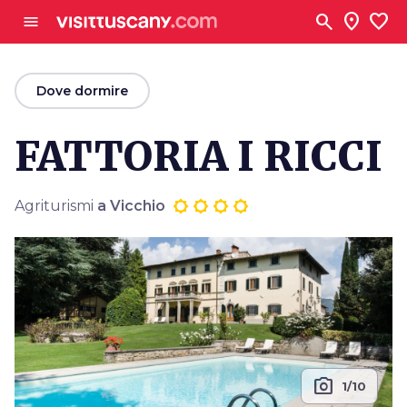
Vai al contenuto principale
search
location_on
favorite
menu
arrow_back
Dove dormire
FATTORIA I RICCI
Agriturismi
a Vicchio
photo_camera
1/10