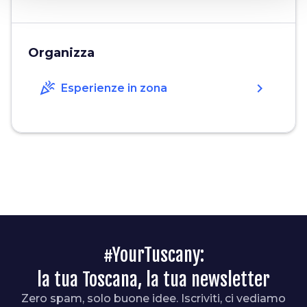
Organizza
celebration
chevron_right
Esperienze in zona
#YourTuscany:
la tua Toscana, la tua newsletter
Zero spam, solo buone idee. Iscriviti, ci vediamo