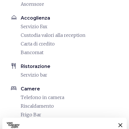
Ascensore
room_service
Accoglienza
Servizio Fax
Custodia valori alla reception
Carta di credito
Bancomat
restaurant
Ristorazione
Servizio bar
bed
Camere
Telefono in camera
Riscaldamento
Frigo Bar
Cassaforte