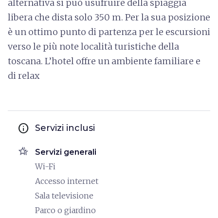
alternativa si può usufruire della spiaggia
libera che dista solo 350 m. Per la sua posizione
è un ottimo punto di partenza per le escursioni
verso le più note località turistiche della
toscana. L’hotel offre un ambiente familiare e
di relax
info
Servizi inclusi
hotel_class
Servizi generali
Wi-Fi
Accesso internet
Sala televisione
Parco o giardino