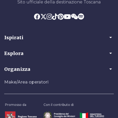
Sito ufficiale della destinazione Toscana
arrow_drop_down
Ispirati
arrow_drop_down
Esplora
arrow_drop_down
Organizza
Make/Area operatori
Promosso da
Con il contributo di