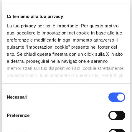
Asciugacapelli
Aria condizionata
Ci teniamo alla tua privacy
local_parking
La tua privacy per noi è importante. Per questo motivo
Parcheggio
puoi scegliere le impostazioni dei cookie in base alle tue
Parcheggio
preferenze e modificarle in ogni momento attraverso il
pulsante “Impostazioni cookie” presente nel footer del
sito. Se chiudi questa finestra con un click sulla X in alto
a destra, proseguirai nella navigazione e saranno
memorizzati sul tuo dispositivo i soli cookie strettamente
necessari per il funzionamento di questo sito. Per tutti gli
altri tipi di cookie abbiamo bisogno del tuo consenso.
Selezione
Necessari
del
consenso
Preferenze