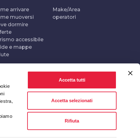
me arrivare
Make/Area
me muoversi
operatori
ve dormire
ferte
rismo accessibile
ide e mappe
lute
Accetta tutti
Realizzato e gestito da
In collaborazione con
ookie
oni
Accetta selezionati
destra,
bbiamo
Rifiuta