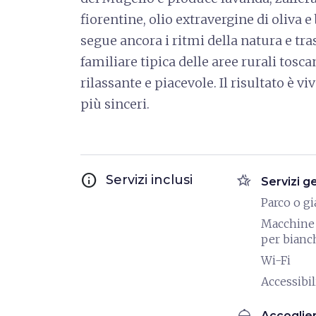
fiorentine, olio extravergine di oliva e 
segue ancora i ritmi della natura e tr
familiare tipica delle aree rurali to
rilassante e piacevole. Il risultato è 
più sinceri.
info
hotel_class
Servizi inclusi
Servizi g
Parco o g
Macchine 
per bianc
Wi-Fi
Accessibili
room_service
Accoglie