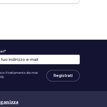
ail*
zzo il trattamento dei miei
Registrati
16.
ganizza