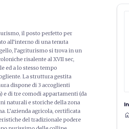
turismo, il posto perfetto per
ato all’interno di una tenuta
gello, l’agriturismo si trova in un
loniche risalente al XVII sec,
le ed a lo stesso tempo
gliente. La struttura gestita
ura dispone di 3 accoglienti
) e di tre comodi appartamenti (da
ioni naturali e storiche della zona
I
a. L’azienda agricola, certificata
ho
eristiche del tradizionale podere
ano purissimo delle colline