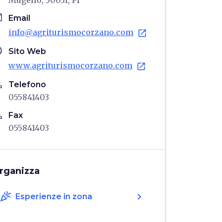
Mugello, 50031, FI
il
Email
info@agriturismocorzano.com
open_in_new
age
Sito Web
www.agriturismocorzano.com
open_in_new
ne
Telefono
055841403
ne
Fax
055841403
rganizza
celebration
chevron_right
Esperienze in zona