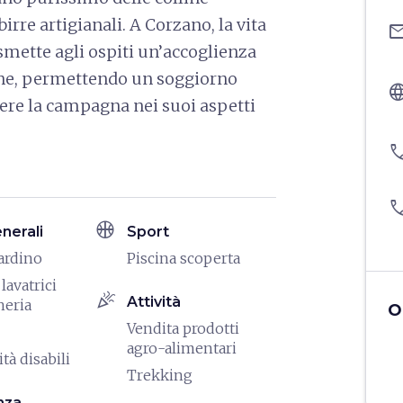
birre artigianali. A Corzano, la vita
ema
asmette agli ospiti un’accoglienza
scane, permettendo un soggiorno
langu
vivere la campagna nei suoi aspetti
pho
pho
sports_basketball
enerali
Sport
iardino
Piscina scoperta
lavatrici
celebration
Attività
heria
O
Vendita prodotti
agro-alimentari
tà disabili
Trekking
nza