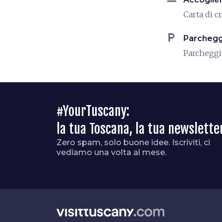
Carta di c
local_parking
Parchegg
Parchegg
#YourTuscany:
la tua Toscana, la tua newslette
Zero spam, solo buone idee. Iscriviti, ci
vediamo una volta al mese.