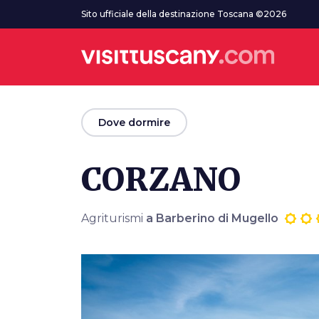
Vai al contenuto principale
Sito ufficiale della destinazione Toscana ©2026
arrow_back
Dove dormire
CORZANO
Agriturismi
a Barberino di Mugello