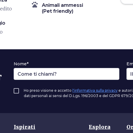
pets
Animali ammessi
redito
(Pet friendly)
io
io
Nome*
Em
r
Ho preso visione e accetto
l'informativa sulla privacy
e autori
dati personali ai sensi del D.Lgs. 196/2003 e del GDPR 679/20
Ispirati
Esplora
Or