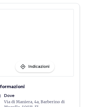
directions
Indicazioni
nformazioni
me
Dove
Via di Maniera, 4a, Barberino di