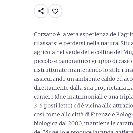
share
favorite_border
Corzano è la vera esperienza dell’agri
rilassarsi e perdersi nella natura. Situ
agricola nel verde delle colline del Mu
piccolo e panoramico gruppo di case co
ristrutturate mantenendo lo stile rura
assicurando un ambiente caldo ed acco
direttamente dalla sua proprietaria La
camere (due matrimoniali e una tripla
3-5 posti letto) ed è vicina alle attraz
così come alle città di Firenze e Bologn
biologica dal 2000, mantiene le caratt
del Mugello e produce lavanda, zaffer