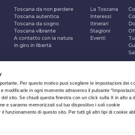
Toscana da non perdere
La Toscana
Co
Toscana autentica
Interessi
Co
Toscana da sogno
Itinerari
Do
Toscana vibrante
Stagioni
Of
A contatto con la natura
Eventi
Tu
In giro in libertà
Gu
Sa
y
mportante. Per questo motivo puoi scegliere le impostazioni dei c
e e modificarle in ogni momento attraverso il pulsante “Impostazi
del sito. Se chiudi questa finestra con un click sulla X in alto a 
ne e saranno memorizzati sul tuo dispositivo i soli cookie
l funzionamento di questo sito. Per tutti gli altri tipi di cookie a