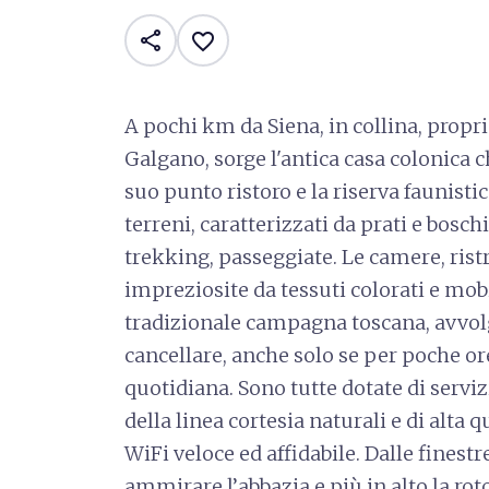
share
favorite_border
A pochi km da Siena, in collina, proprio
Galgano, sorge l'antica casa colonica c
suo punto ristoro e la riserva faunisti
terreni, caratterizzati da prati e boschi
trekking, passeggiate. Le camere, rist
impreziosite da tessuti colorati e mobil
tradizionale campagna toscana, avvolg
cancellare, anche solo se per poche ore,
quotidiana. Sono tutte dotate di servizi
della linea cortesia naturali e di alta
WiFi veloce ed affidabile. Dalle finest
ammirare l’abbazia e più in alto la ro