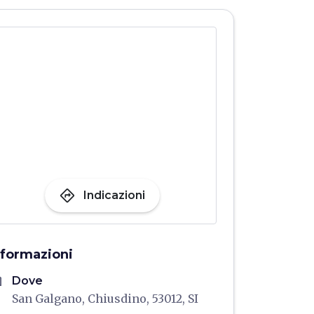
directions
Indicazioni
nformazioni
me
Dove
San Galgano, Chiusdino, 53012, SI