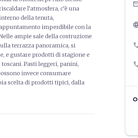
ema
riscaldare l’atmosfera, c’è una
interno della tenuta,
langu
n appuntamento imperdibile con la
Nelle ampie sale della costruzione
pho
ulla terrazza panoramica, si
, e gustare prodotti di stagione e
toscani. Pasti leggeri, panini,
pho
si possono invece consumare
ia scelta di prodotti tipici, dalla
O