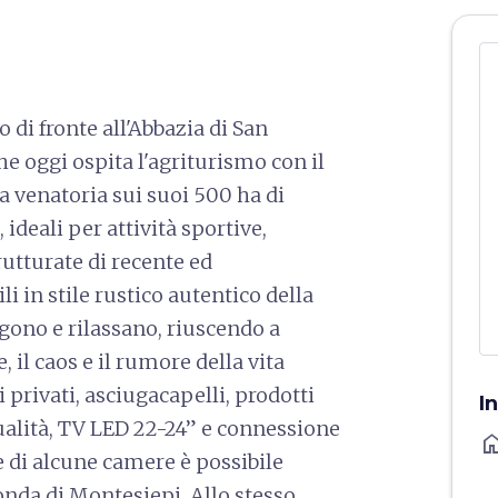
 di fronte all'Abbazia di San
he oggi ospita l'agriturismo con il
ca venatoria sui suoi 500 ha di
, ideali per attività sportive,
rutturate di recente ed
i in stile rustico autentico della
ono e rilassano, riuscendo a
 il caos e il rumore della vita
 privati, asciugacapelli, prodotti
I
 qualità, TV LED 22-24” e connessione
ho
re di alcune camere è possibile
tonda di Montesiepi. Allo stesso