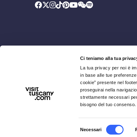
Ci teniamo alla tua privac
Promosso da
Con il contributo di
La tua privacy per noi è i
in base alle tue preferenz
cookie” presente nel footer 
proseguirai nella navigazio
strettamente necessari per i
bisogno del tuo consenso.
Selezione
Necessari
CHI SIAMO
PRIVACY E NOTE LEGALI
ACCES
del