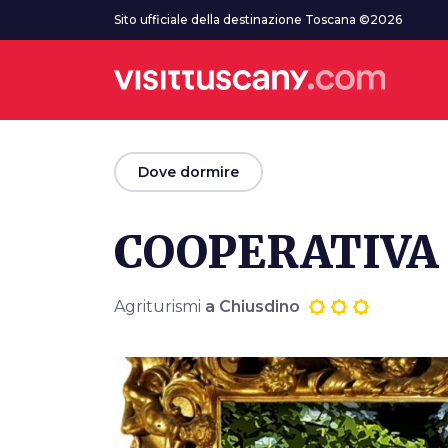
Vai al contenuto principale
Sito ufficiale della destinazione Toscana ©2026
arrow_back
Dove dormire
COOPERATIVA
Agriturismi
a Chiusdino