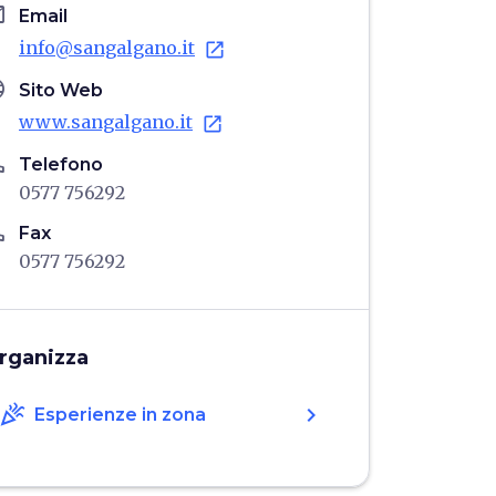
il
Email
info@sangalgano.it
open_in_new
age
Sito Web
www.sangalgano.it
open_in_new
ne
Telefono
0577 756292
ne
Fax
0577 756292
rganizza
celebration
chevron_right
Esperienze in zona