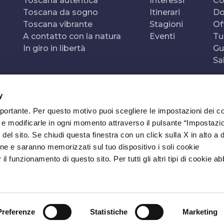
Toscana autentica
Interessi
Co
Toscana da sogno
Itinerari
Do
Toscana vibrante
Stagioni
Of
A contatto con la natura
Eventi
Tu
In giro in libertà
Gu
Sa
y
mportante. Per questo motivo puoi scegliere le impostazioni dei c
e e modificarle in ogni momento attraverso il pulsante “Impostazi
del sito. Se chiudi questa finestra con un click sulla X in alto a 
ne e saranno memorizzati sul tuo dispositivo i soli cookie
l funzionamento di questo sito. Per tutti gli altri tipi di cookie a
Preferenze
Statistiche
Marketing
SIBILITÀ
NEWSLETTER
CONTATTI
IMPOSTAZIONI COOKI