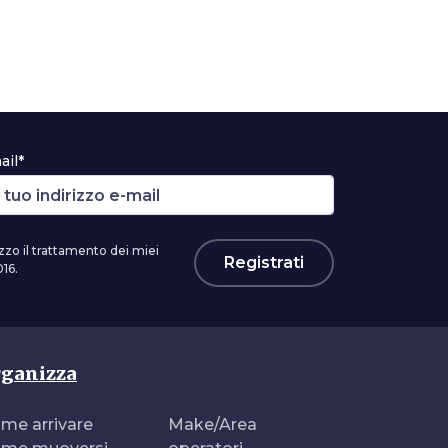
ail*
zzo il trattamento dei miei
Registrati
16.
ganizza
me arrivare
Make/Area