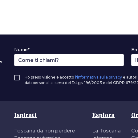
Nome*
Em
r
Ho preso visione e accetto
l'informativa sulla privacy
e autori
dati personali ai sensi del D.Lgs. 196/2003 e del GDPR 679/20
Ispirati
Esplora
Or
Toscana da non perdere
La Toscana
Co