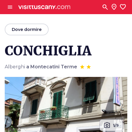
Vai al contenuto principale
search
location_on
favorite
menu
arrow_back
Dove dormire
CONCHIGLIA
Alberghi
a Montecatini Terme
photo_camera
1/9