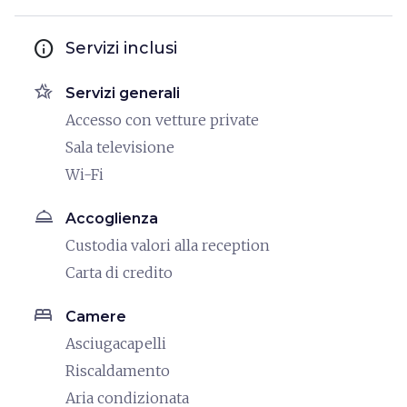
info
Servizi inclusi
hotel_class
Servizi generali
Accesso con vetture private
Sala televisione
Wi-Fi
room_service
Accoglienza
Custodia valori alla reception
Carta di credito
bed
Camere
Asciugacapelli
Riscaldamento
Aria condizionata