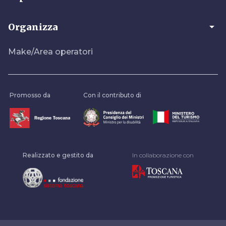
arrow_drop_down
Organizza
Make/Area operatori
Promosso da
Con il contributo di
Realizzato e gestito da
In collaborazione con