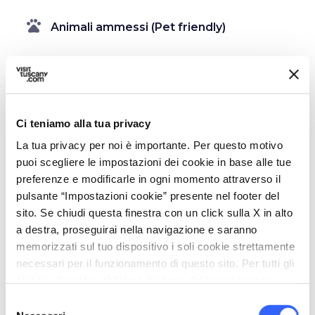
pets
Animali ammessi (Pet friendly)
Ci teniamo alla tua privacy
La tua privacy per noi è importante. Per questo motivo
puoi scegliere le impostazioni dei cookie in base alle tue
preferenze e modificarle in ogni momento attraverso il
pulsante “Impostazioni cookie” presente nel footer del
sito. Se chiudi questa finestra con un click sulla X in alto
a destra, proseguirai nella navigazione e saranno
memorizzati sul tuo dispositivo i soli cookie strettamente
necessari per il funzionamento di questo sito. Per tutti gli
directions
Indicazioni
altri tipi di cookie abbiamo bisogno del tuo consenso.
Selezione