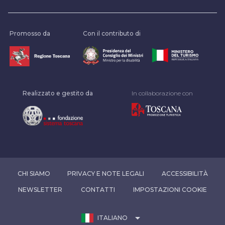
Promosso da
Con il contributo di
Realizzato e gestito da
In collaborazione con
CHI SIAMO
PRIVACY E NOTE LEGALI
ACCESSIBILITÀ
NEWSLETTER
CONTATTI
IMPOSTAZIONI COOKIE
arrow_drop_down
ITALIANO