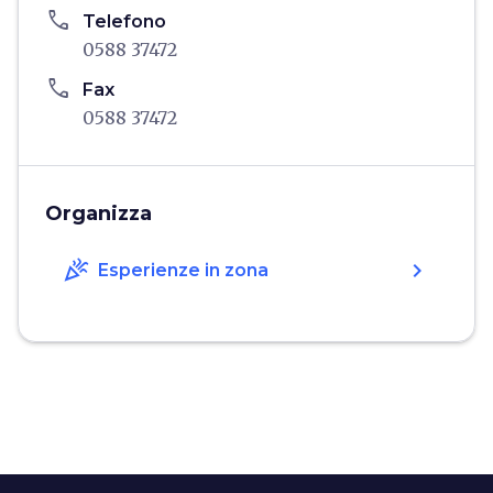
phone
Telefono
0588 37472
phone
Fax
0588 37472
Organizza
celebration
chevron_right
Esperienze in zona