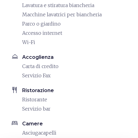
Lavatura e stiratura biancheria
Macchine lavatrici per biancheria
Parco o giardino
Accesso internet
Wi-Fi
room_service
Accoglienza
Carta di credito
Servizio Fax
restaurant
Ristorazione
Ristorante
Servizio bar
bed
Camere
Asciugacapelli