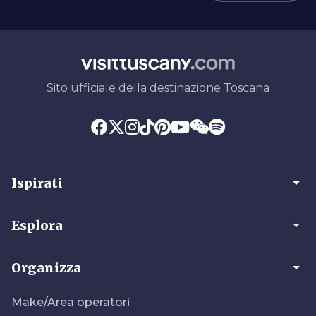
Sito ufficiale della destinazione Toscana
arrow_drop_down
Ispirati
arrow_drop_down
Esplora
arrow_drop_down
Organizza
Make/Area operatori