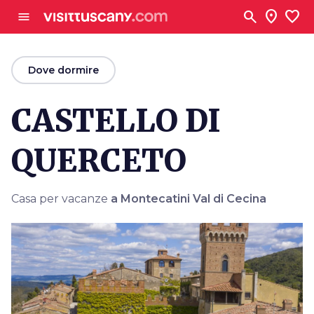
Vai al contenuto principale
search
location_on
favorite
menu
arrow_back
Dove dormire
CASTELLO DI
QUERCETO
Casa per vacanze
a Montecatini Val di Cecina