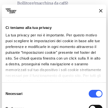
Bollitore/macchina da caffè
Tv in camera
translate
Lingue parlate
Ci teniamo alla tua privacy
Inglese
La tua privacy per noi è importante. Per questo motivo
Tedesco
puoi scegliere le impostazioni dei cookie in base alle tue
sports_basketball
preferenze e modificarle in ogni momento attraverso il
Sport
pulsante “Impostazioni cookie” presente nel footer del
Mountain Bike
sito. Se chiudi questa finestra con un click sulla X in alto
Piscina scoperta
a destra, proseguirai nella navigazione e saranno
memorizzati sul tuo dispositivo i soli cookie strettamente
celebration
Attività
necessari per il funzionamento di questo sito. Per tutti gli
Degustazione
altri tipi di cookie abbiamo bisogno del tuo consenso.
Trekking
Selezione
Necessari
del
Vendita prodotti agro-alimentari
consenso
Visite Guidate