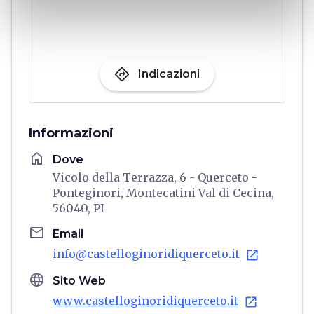
directions
Indicazioni
Informazioni
home
Dove
Vicolo della Terrazza, 6 - Querceto -
Ponteginori, Montecatini Val di Cecina,
56040, PI
email
Email
info@castelloginoridiquerceto.it
open_in_new
language
Sito Web
www.castelloginoridiquerceto.it
open_in_new