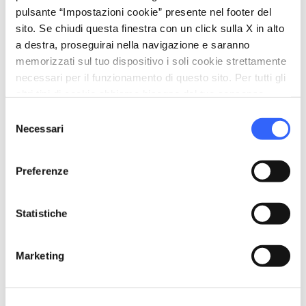
pulsante “Impostazioni cookie” presente nel footer del
local_parking
Parcheggio
sito. Se chiudi questa finestra con un click sulla X in alto
Parcheggio
a destra, proseguirai nella navigazione e saranno
memorizzati sul tuo dispositivo i soli cookie strettamente
sports_basketball
Sport
necessari per il funzionamento di questo sito. Per tutti gli
Mountain Bike
altri tipi di cookie abbiamo bisogno del tuo consenso.
Selezione
celebration
Attività
Necessari
del
Degustazione
consenso
Preferenze
pets
Animali ammessi (Pet friendly)
Statistiche
Marketing