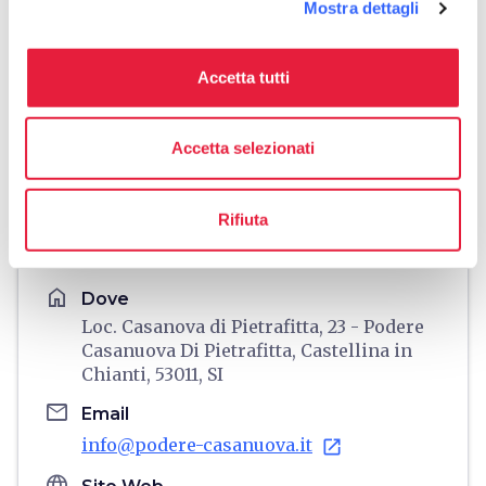
Mostra dettagli
Accetta tutti
Accetta selezionati
directions
Indicazioni
Rifiuta
Informazioni
home
Dove
Loc. Casanova di Pietrafitta, 23 - Podere
Casanuova Di Pietrafitta, Castellina in
Chianti, 53011, SI
email
Email
info@podere-casanuova.it
open_in_new