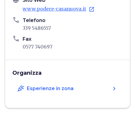
language
Sito Web
www.podere-casanuova.it
open_in_new
phone
Telefono
339 5486557
phone
Fax
0577 740697
Organizza
celebration
chevron_right
Esperienze in zona