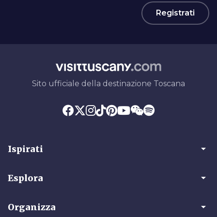
Registrati
Sito ufficiale della destinazione Toscana
arrow_drop_down
Ispirati
arrow_drop_down
Esplora
arrow_drop_down
Organizza