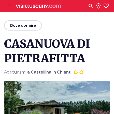
Vai al contenuto principale
search
location_on
favorite
menu
arrow_back
Dove dormire
CASANUOVA DI
PIETRAFITTA
Agriturismi
a Castellina in Chianti