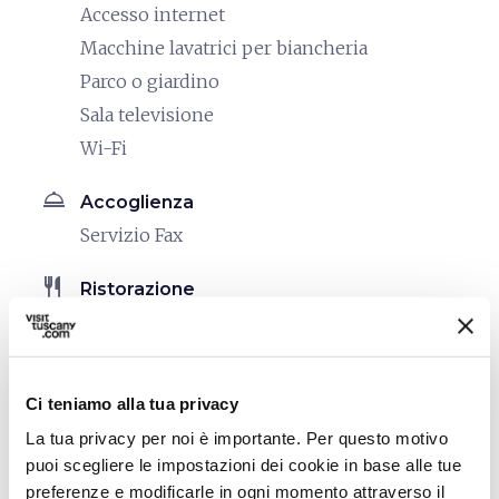
Accesso internet
Macchine lavatrici per biancheria
Parco o giardino
Sala televisione
Wi-Fi
room_service
Accoglienza
Servizio Fax
restaurant
Ristorazione
Cucina di uso comune
bed
Camere
Ci teniamo alla tua privacy
Asciugacapelli
La tua privacy per noi è importante. Per questo motivo
Frigo Bar
puoi scegliere le impostazioni dei cookie in base alle tue
Riscaldamento
preferenze e modificarle in ogni momento attraverso il