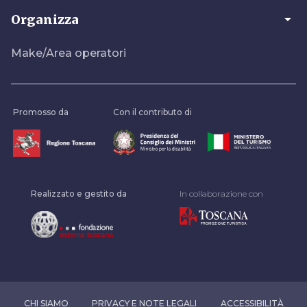
arrow_drop_down
Organizza
Make/Area operatori
Promosso da
Con il contributo di
Realizzato e gestito da
In collaborazione con
CHI SIAMO
PRIVACY E NOTE LEGALI
ACCESSIBILITÀ