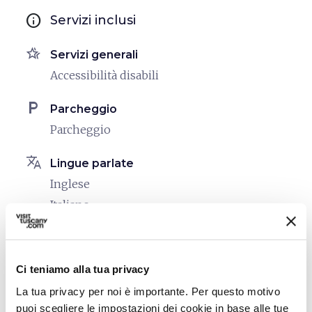
info
Servizi inclusi
hotel_class
Servizi generali
Accessibilità disabili
local_parking
Parcheggio
Parcheggio
translate
Lingue parlate
Inglese
Italiano
celebration
Attività
Degustazione
Ci teniamo alla tua privacy
order_approve
La tua privacy per noi è importante. Per questo motivo
Manifesti di prodotto
puoi scegliere le impostazioni dei cookie in base alle tue