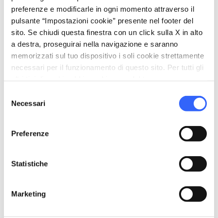
Famiglie e bambini
preferenze e modificarle in ogni momento attraverso il
Toscana sostenibile
pulsante “Impostazioni cookie” presente nel footer del
sito. Se chiudi questa finestra con un click sulla X in alto
pets
Animali ammessi (Pet friendly)
a destra, proseguirai nella navigazione e saranno
memorizzati sul tuo dispositivo i soli cookie strettamente
necessari per il funzionamento di questo sito. Per tutti gli
altri tipi di cookie abbiamo bisogno del tuo consenso.
Selezione
Necessari
del
consenso
Preferenze
Statistiche
Marketing
directions
Indicazioni