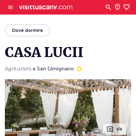
Vai al contenuto principale
search
location_on
favorite
menu
arrow_back
Dove dormire
CASA LUCII
Agriturismi
a San Gimignano
photo_camera
1/8