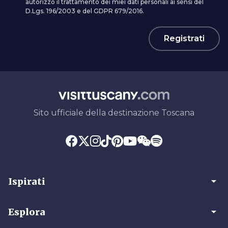
autorizzo il trattamento dei miei dati personali ai sensi del
D.Lgs. 196/2003 e del GDPR 679/2016.
Registrati
Sito ufficiale della destinazione Toscana
arrow_drop_down
Ispirati
arrow_drop_down
Esplora