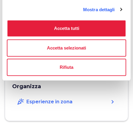
Mostra dettagli
Informazioni
home
Dove
Accetta tutti
LOC. SANTA MARIA, 50, San Gimignano,
53037, SI
Accetta selezionati
phone
Telefono
05777271855 giulia
Rifiuta
Organizza
celebration
chevron_right
Esperienze in zona