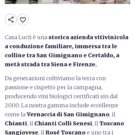
share
favorite_border
Casa Lucii è una
storica azienda vitivinicola
a conduzione familiare, immersa tra le
colline tra San Gimignano e Certaldo, a
metà strada tra Siena e Firenze.
Da generazioni coltiviamo la terra con
passione e rispetto per la campagna,
producendo vini biologici certificati sin dal
2000. La nostra gamma include eccellenze
come la
Vernaccia di San Gimignano
, il
Chianti
, il
Chianti Colli Senesi
, il
Toscano
Sangiovese
, il
Rosé Toscano
e uno tra i