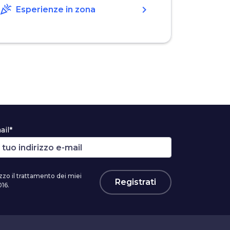
celebration
chevron_right
Esperienze in zona
ail*
zzo il trattamento dei miei
Registrati
16.