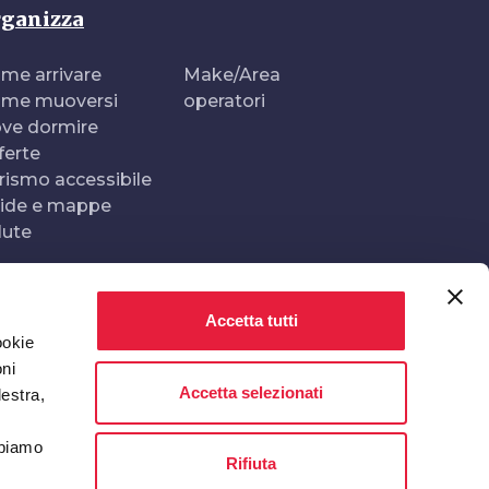
ganizza
me arrivare
Make/Area
me muoversi
operatori
ve dormire
ferte
rismo accessibile
ide e mappe
lute
Accetta tutti
Realizzato e gestito da
In collaborazione con
ookie
oni
Accetta selezionati
destra,
bbiamo
Rifiuta