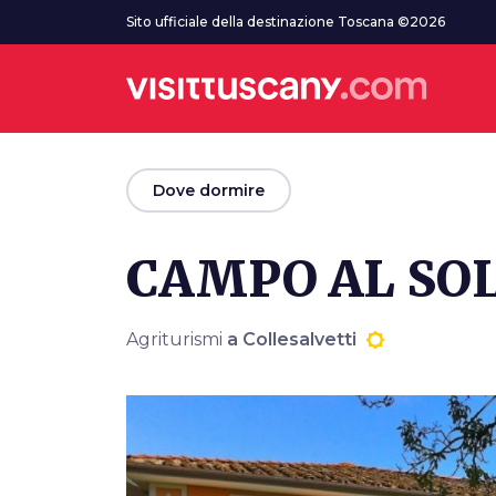
Vai al contenuto principale
Sito ufficiale della destinazione Toscana ©2026
arrow_back
Dove dormire
CAMPO AL SO
Agriturismi
a Collesalvetti