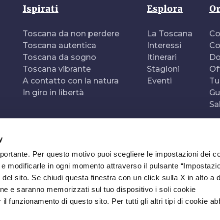
Ispirati
Esplora
Or
Toscana da non perdere
La Toscana
Co
Toscana autentica
Interessi
Co
Toscana da sogno
Itinerari
Do
Toscana vibrante
Stagioni
Of
A contatto con la natura
Eventi
Tu
In giro in libertà
Gu
Sa
y
mportante. Per questo motivo puoi scegliere le impostazioni dei c
e e modificarle in ogni momento attraverso il pulsante “Impostazi
del sito. Se chiudi questa finestra con un click sulla X in alto a 
ne e saranno memorizzati sul tuo dispositivo i soli cookie
l funzionamento di questo sito. Per tutti gli altri tipi di cookie a