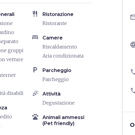
restaurant
enerali
Ristorazione
ema
isione
Ristorante
iardino
bed
Camere
separato
langu
Riscaldamento
one gruppi
Aria condizionata
on vetture
local_parking
Parcheggio
pho
nternet
Parcheggio
pho
celebration
tà disabili
Attività
Degustazione
nza
pets
redito
Animali ammessi
(Pet friendly)
O
t