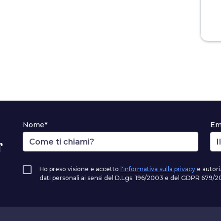
Nome*
Em
r
Ho preso visione e accetto
l'informativa sulla privacy
e autori
dati personali ai sensi del D.Lgs. 196/2003 e del GDPR 679/20