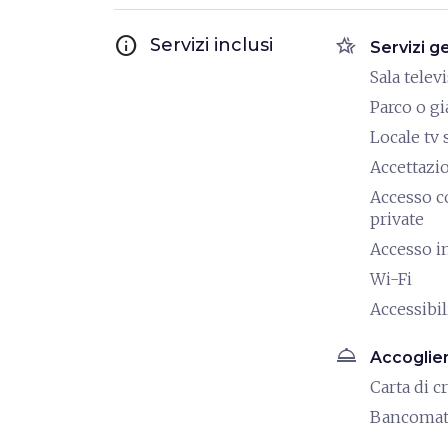
info
hotel_class
Servizi inclusi
Servizi g
Sala telev
Parco o g
Locale tv 
Accettazi
Accesso c
private
Accesso i
Wi-Fi
Accessibili
room_service
Accoglie
Carta di c
Bancoma