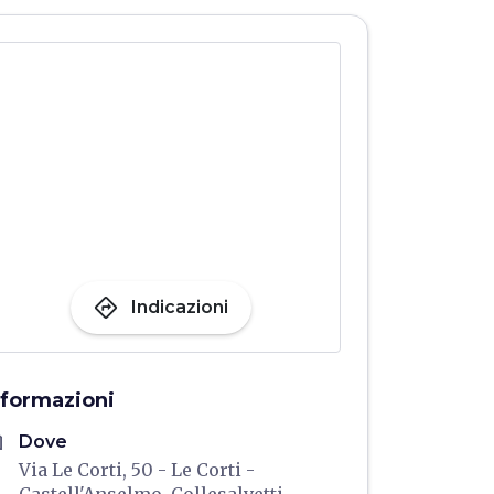
directions
Indicazioni
nformazioni
me
Dove
Via Le Corti, 50 - Le Corti -