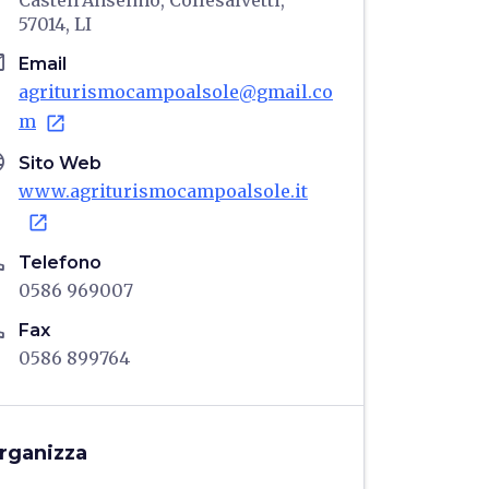
Castell'Anselmo, Collesalvetti,
57014, LI
il
Email
agriturismocampoalsole@gmail.co
m
open_in_new
age
Sito Web
www.agriturismocampoalsole.it
open_in_new
ne
Telefono
0586 969007
ne
Fax
0586 899764
rganizza