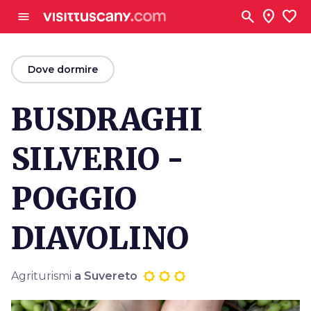
Vai al contenuto principale
search
location_on
favorite
menu
arrow_back
Dove dormire
BUSDRAGHI
SILVERIO -
POGGIO
DIAVOLINO
Agriturismi
a Suvereto