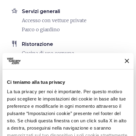
hotel_class
Servizi generali
Accesso con vetture private
Parco o giardino
restaurant
Ristorazione
Cucina di uso comune
bed
Camere
Aria condizionata
Ci teniamo alla tua privacy
Asciugacapelli
La tua privacy per noi è importante. Per questo motivo
Riscaldamento
puoi scegliere le impostazioni dei cookie in base alle tue
preferenze e modificarle in ogni momento attraverso il
local_parking
Parcheggio
pulsante “Impostazioni cookie” presente nel footer del
Parcheggio
sito. Se chiudi questa finestra con un click sulla X in alto
a destra, proseguirai nella navigazione e saranno
celebration
Attività
memorizzati sul tuo dispositivo i soli cookie strettamente