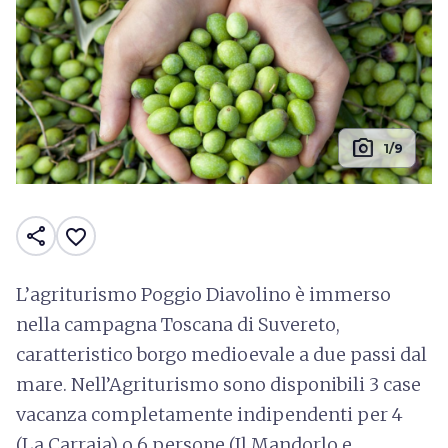
photo_camera
1/9
share
favorite_border
L’agriturismo Poggio Diavolino è immerso
nella campagna Toscana di Suvereto,
caratteristico borgo medioevale a due passi dal
mare. Nell’Agriturismo sono disponibili 3 case
vacanza completamente indipendenti per 4
(La Carraia) o 6 persone (Il Mandorlo e