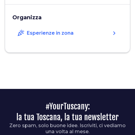
Organizza
celebration
chevron_right
Esperienze in zona
#YourTuscany:
la tua Toscana, la tua newsletter
Zero spam, solo buone idee. Iscriviti, ci vediamo
una volta al mese.