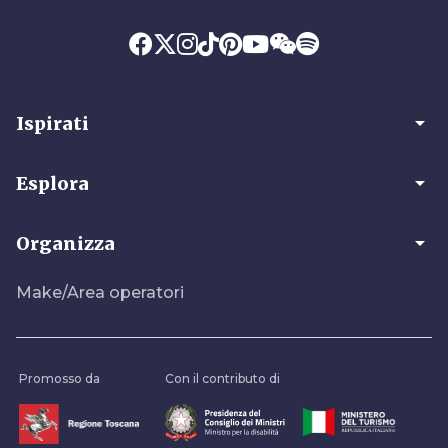
arrow_drop_down
Ispirati
arrow_drop_down
Esplora
arrow_drop_down
Organizza
Make/Area operatori
Promosso da
Con il contributo di