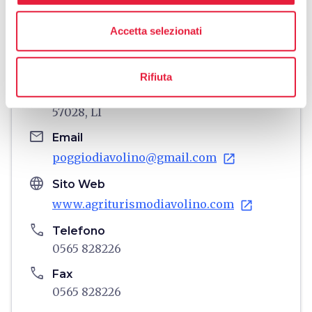
Accetta selezionati
Informazioni
home
Rifiuta
Dove
Loc.Poggio Diavolino, 216, Suvereto,
57028, LI
email
Email
poggiodiavolino@gmail.com
open_in_new
language
Sito Web
www.agriturismodiavolino.com
open_in_new
phone
Telefono
0565 828226
phone
Fax
0565 828226