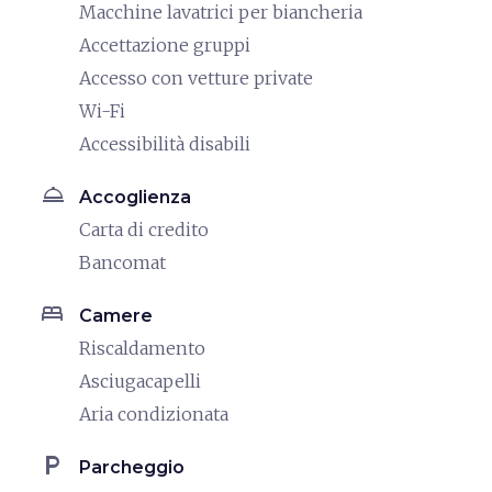
Macchine lavatrici per biancheria
Accettazione gruppi
Accesso con vetture private
Wi-Fi
Accessibilità disabili
room_service
Accoglienza
Carta di credito
Bancomat
bed
Camere
Riscaldamento
Asciugacapelli
Aria condizionata
local_parking
Parcheggio