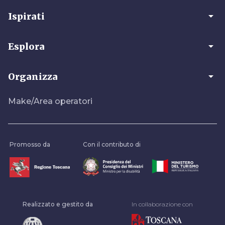
arrow_drop_down
Ispirati
arrow_drop_down
Esplora
arrow_drop_down
Organizza
Make/Area operatori
Promosso da
Con il contributo di
Realizzato e gestito da
In collaborazione con