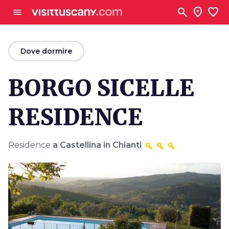
Vai al contenuto principale
search
location_on
favorite
menu
arrow_back
Dove dormire
BORGO SICELLE
RESIDENCE
Residence
a Castellina in Chianti