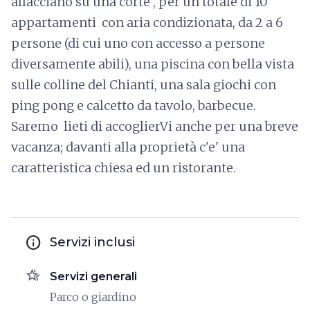
affacciano su una corte , per un totale di 10
appartamenti con aria condizionata, da 2 a 6
persone (di cui uno con accesso a persone
diversamente abili), una piscina con bella vista
sulle colline del Chianti, una sala giochi con
ping pong e calcetto da tavolo, barbecue.
Saremo lieti di accoglierVi anche per una breve
vacanza; davanti alla proprietà c'e' una
caratteristica chiesa ed un ristorante.
info
Servizi inclusi
hotel_class
Servizi generali
Parco o giardino