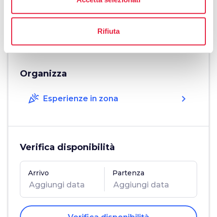
0577 749737
phone
Fax
0577 749737
Rifiuta
Organizza
celebration
chevron_right
Esperienze in zona
Verifica disponibilità
Arrivo
Partenza