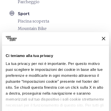
Parcheggio
sports_basketball
Sport
Piscina scoperta
Mountain Bike
family_restroom
Servizi per famiglie
Giochi per bambini
Ci teniamo alla tua privacy
La tua privacy per noi è importante. Per questo motivo
puoi scegliere le impostazioni dei cookie in base alle tue
preferenze e modificarle in ogni momento attraverso il
pulsante “Impostazioni cookie” presente nel footer del
sito. Se chiudi questa finestra con un click sulla X in alto
a destra, proseguirai nella navigazione e saranno
memorizzati sul tuo dispositivo i soli cookie strettamente
necessari per il funzionamento di questo sito. Per tutti gli
altri tipi di cookie abbiamo bisogno del tuo consenso.