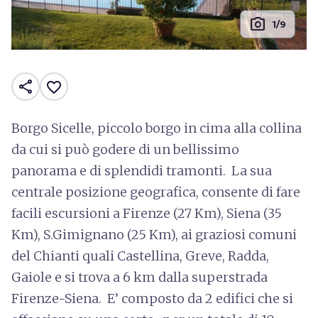
photo_camera
1/9
share
favorite_border
Borgo Sicelle, piccolo borgo in cima alla collina
da cui si può godere di un bellissimo
panorama e di splendidi tramonti. La sua
centrale posizione geografica, consente di fare
facili escursioni a Firenze (27 Km), Siena (35
Km), S.Gimignano (25 Km), ai graziosi comuni
del Chianti quali Castellina, Greve, Radda,
Gaiole e si trova a 6 km dalla superstrada
Firenze-Siena. E’ composto da 2 edifici che si