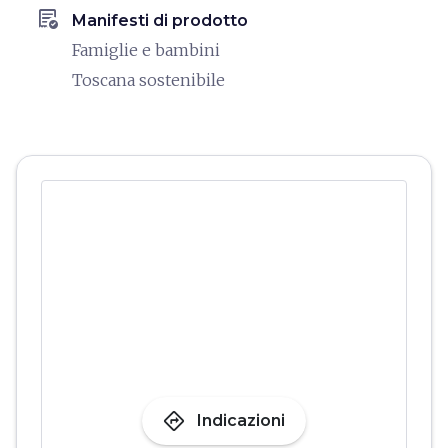
order_approve
Manifesti di prodotto
Famiglie e bambini
Toscana sostenibile
directions
Indicazioni