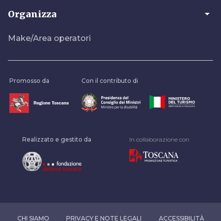
arrow_drop_down
Organizza
Make/Area operatori
Promosso da
Con il contributo di
Realizzato e gestito da
In collaborazione con
CHI SIAMO
PRIVACY E NOTE LEGALI
ACCESSIBILITÀ