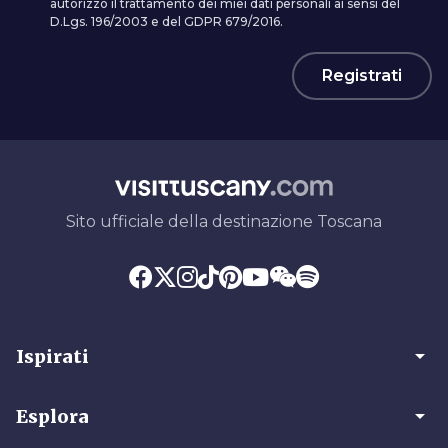
autorizzo il trattamento dei miei dati personali ai sensi del
D.Lgs. 196/2003 e del GDPR 679/2016.
Registrati
Sito ufficiale della destinazione Toscana
arrow_drop_down
Ispirati
arrow_drop_down
Esplora