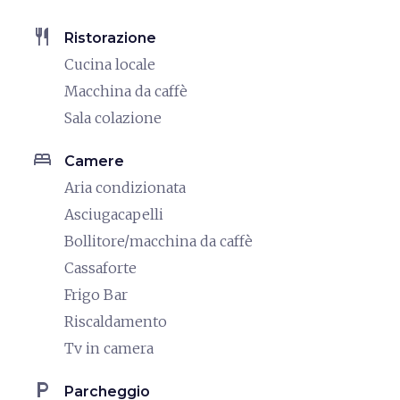
restaurant
Ristorazione
Cucina locale
Macchina da caffè
Sala colazione
bed
Camere
Aria condizionata
Asciugacapelli
Bollitore/macchina da caffè
Cassaforte
Frigo Bar
Riscaldamento
Tv in camera
local_parking
Parcheggio