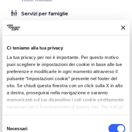
family_restroom
Servizi per famiglie
Camere spaziose
Pasti per bambini
Servizio Baby Sitting
Ci teniamo alla tua privacy
accessible
Persone con esigenze speciali
La tua privacy per noi è importante. Per questo motivo
(accessibilità)
puoi scegliere le impostazioni dei cookie in base alle tue
In carrozzina
preferenze e modificarle in ogni momento attraverso il
Intolleranze alimentari
pulsante “Impostazioni cookie” presente nel footer del
sito. Se chiudi questa finestra con un click sulla X in alto
Senior
a destra, proseguirai nella navigazione e saranno
Udito e vista
memorizzati sul tuo dispositivo i soli cookie strettamente
necessari per il funzionamento di questo sito. Per tutti gli
self_improvement
Benessere
altri tipi di cookie abbiamo bisogno del tuo consenso.
Idromassaggio
Selezione
Massaggi
Necessari
del