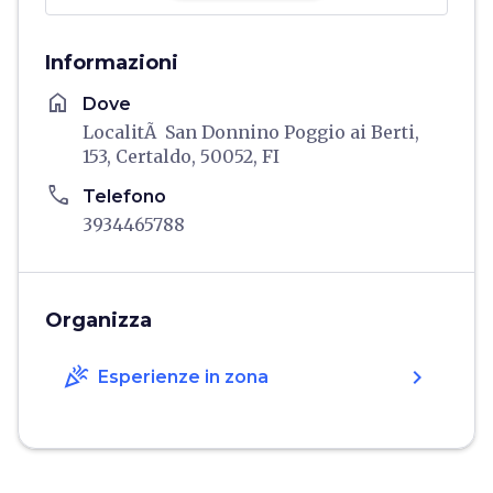
Informazioni
home
Dove
LocalitÃ San Donnino Poggio ai Berti,
153, Certaldo, 50052, FI
phone
Telefono
3934465788
Organizza
celebration
chevron_right
Esperienze in zona