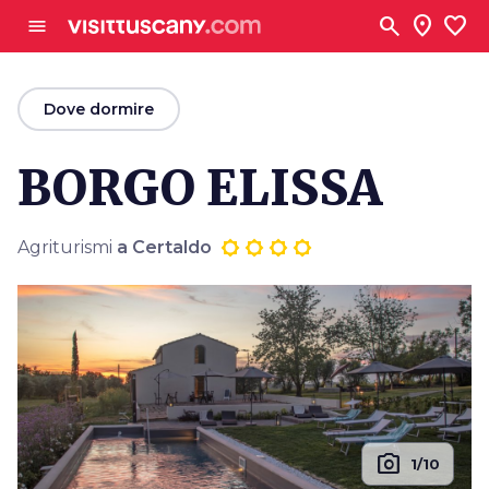
Vai al contenuto principale
search
location_on
favorite
menu
arrow_back
Dove dormire
BORGO ELISSA
Agriturismi
a Certaldo
photo_camera
1/10