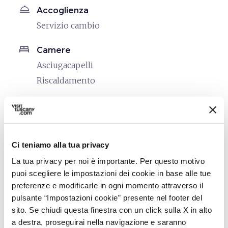
room_service
Accoglienza
Servizio cambio
bed
Camere
Asciugacapelli
Riscaldamento
local_parking
Parcheggio
Parcheggio
sports_basketball
Sport
Ci teniamo alla tua privacy
Piscina scoperta
La tua privacy per noi è importante. Per questo motivo
puoi scegliere le impostazioni dei cookie in base alle tue
celebration
Attività
preferenze e modificarle in ogni momento attraverso il
pulsante “Impostazioni cookie” presente nel footer del
Animazione
sito. Se chiudi questa finestra con un click sulla X in alto
Corsi artigianato locale
a destra, proseguirai nella navigazione e saranno