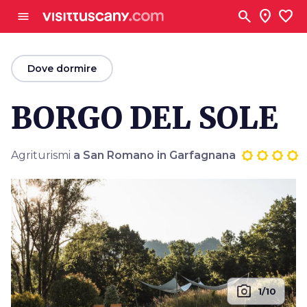
Vai al contenuto principale
search
location_on
favorite
menu
arrow_back
Dove dormire
BORGO DEL SOLE
Agriturismi
a San Romano in Garfagnana
photo_camera
1/10