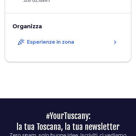
328 6231487
Organizza
celebration
chevron_right
Esperienze in zona
#YourTuscany:
la tua Toscana, la tua newsletter
Zero spam, solo buone idee. Iscriviti, ci vediamo