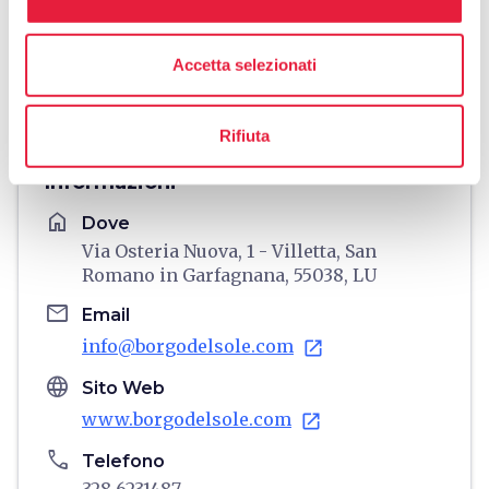
Accetta selezionati
directions
Indicazioni
Rifiuta
Informazioni
home
Dove
Via Osteria Nuova, 1 - Villetta, San
Romano in Garfagnana, 55038, LU
email
Email
info@borgodelsole.com
open_in_new
language
Sito Web
www.borgodelsole.com
open_in_new
phone
Telefono