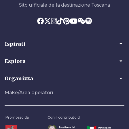
Sito ufficiale della destinazione Toscana
arrow_drop_down
Ispirati
arrow_drop_down
Esplora
arrow_drop_down
Organizza
Make/Area operatori
Promosso da
Con il contributo di