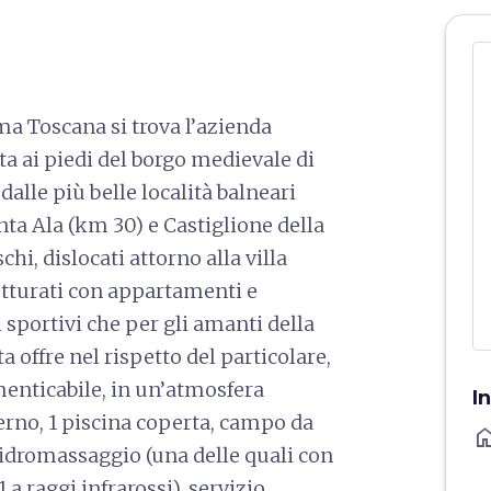
a Toscana si trova l’azienda
ata ai piedi del borgo medievale di
alle più belle località balneari
nta Ala (km 30) e Castiglione della
chi, dislocati attorno alla villa
tturati con appartamenti e
i sportivi che per gli amanti della
ta offre nel rispetto del particolare,
enticabile, in un’atmosfera
I
sterno, 1 piscina coperta, campo da
ho
e idromassaggio (una delle quali con
 a raggi infrarossi), servizio