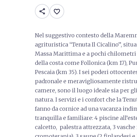
share
favorite_border
Nel suggestivo contesto della Maremm
agrituristica “Tenuta Il Cicalino”, situ
Massa Marittima e a pochi chilometri d
della costa come Follonica (km 17), Pu
Pescaia (km 35). I sei poderi ottocentes
padronale e meravigliosamente ristru
camere, sono il luogo ideale sia per gl
natura. I servizi e i confort che la Tenu
fanno da cornice ad una vacanza indim
tranquilla e familiare: 4 piscine all’e
calcetto, palestra attrezzata, 3 vasch
cromoterapia), 3 saune (2 finlandesi e 1