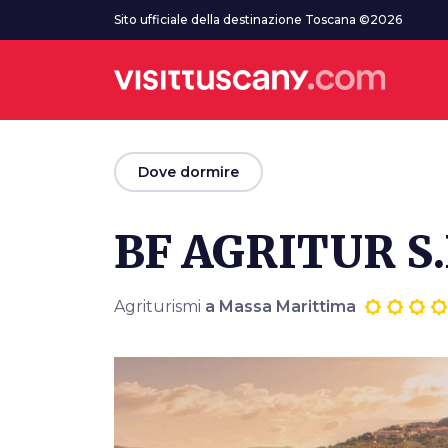
Vai al contenuto principale
Sito ufficiale della destinazione Toscana ©2026
arrow_back
Dove dormire
BF AGRITUR S.
Agriturismi
a Massa Marittima