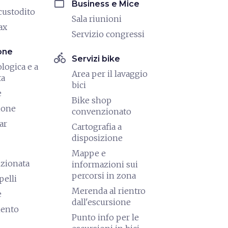
work
Business e Mice
custodito
Sala riunioni
ax
Servizio congressi
one
directions_bike
Servizi bike
logica e a
Area per il lavaggio
ta
bici
e
Bike shop
ione
convenzionato
ar
Cartografia a
disposizione
Mappe e
izionata
informazioni sui
percorsi in zona
pelli
Merenda al rientro
e
dall'escursione
mento
Punto info per le