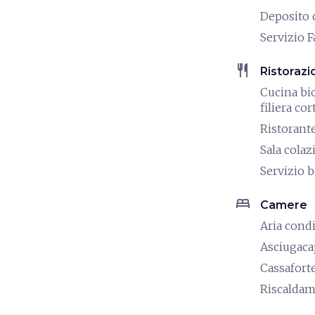
Deposito 
Servizio F
restaurant
Ristorazi
Cucina bio
filiera cor
Ristorant
Sala colaz
Servizio b
bed
Camere
Aria cond
Asciugaca
Cassafort
Riscalda