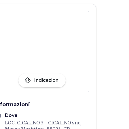
directions
Indicazioni
nformazioni
me
Dove
LOC. CICALINO 3 - CICALINO snc,