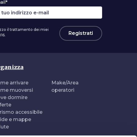
ail*
zzo il trattamento dei miei
Registrati
16.
ganizza
me arrivare
Make/Area
me muoversi
operatori
ve dormire
ferte
rismo accessibile
ide e mappe
lute