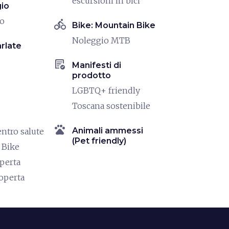
escursioni in bici
io
io
directions_bike
Bike: Mountain Bike
Noleggio MTB
rlate
order_approve
Manifesti di
prodotto
LGBTQ+ friendly
Toscana sostenibile
pets
Animali ammessi
entro salute
(Pet friendly)
 Bike
operta
coperta