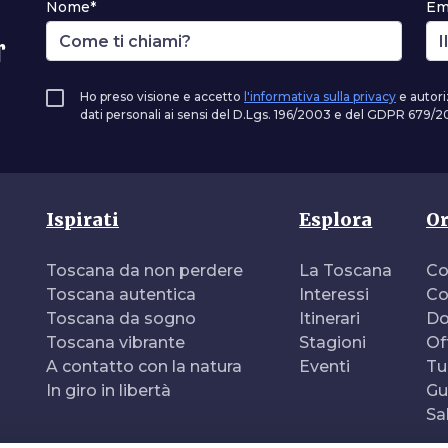
Nome*
Em
r
Ho preso visione e accetto
l'informativa sulla privacy
e autori
dati personali ai sensi del D.Lgs. 196/2003 e del GDPR 679/20
Ispirati
Esplora
Or
Toscana da non perdere
La Toscana
Co
Toscana autentica
Interessi
Co
Toscana da sogno
Itinerari
Do
Toscana vibrante
Stagioni
Of
A contatto con la natura
Eventi
Tu
In giro in libertà
Gu
Sa