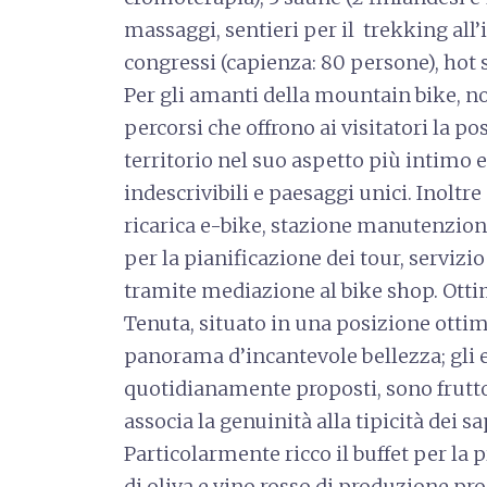
massaggi, sentieri per il trekking all’
congressi (capienza: 80 persone), hot s
Per gli amanti della mountain bike, no
percorsi che offrono ai visitatori la po
territorio nel suo aspetto più intimo 
indescrivibili e paesaggi unici. Inoltre
ricarica e-bike, stazione manutenzion
per la pianificazione dei tour, servizi
tramite mediazione al bike shop. Ottim
Tenuta, situato in una posizione ottim
panorama d’incantevole bellezza; gli e
quotidianamente proposti, sono frutto
associa la genuinità alla tipicità dei
Particolarmente ricco il buffet per la 
di oliva e vino rosso di produzione pro