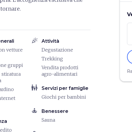
itornare.
V
celebration
enerali
Attività
on vetture
Degustazione
Trekking
one gruppi
Vendita prodotti
Ra
 stiratura
agro-alimentari
a
family_restroom
Servizi per famiglie
iardino
Giochi per bambini
nternet
self_improvement
Benessere
Sauna
nza
redito