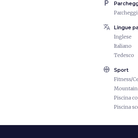
local_parking
Parchegg
Parchegg
translate
Lingue pa
Inglese
Italiano
Tedesco
sports_basketball
Sport
Fitness/C
Mountain
Piscina c
Piscina s