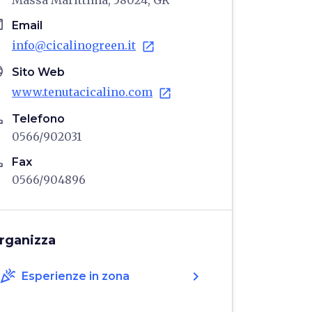
Massa Marittima, 58024, GR
il
Email
info@cicalinogreen.it
open_in_new
age
Sito Web
www.tenutacicalino.com
open_in_new
ne
Telefono
0566/902031
ne
Fax
0566/904896
rganizza
celebration
chevron_right
Esperienze in zona