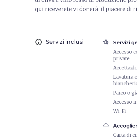
qui riceverete vi donerà il piacere di r
info
hotel_class
Servizi inclusi
Servizi g
Accesso c
private
Accettazi
Lavatura e
biancheri
Parco o g
Accesso i
Wi-Fi
room_service
Accoglie
Carta di c