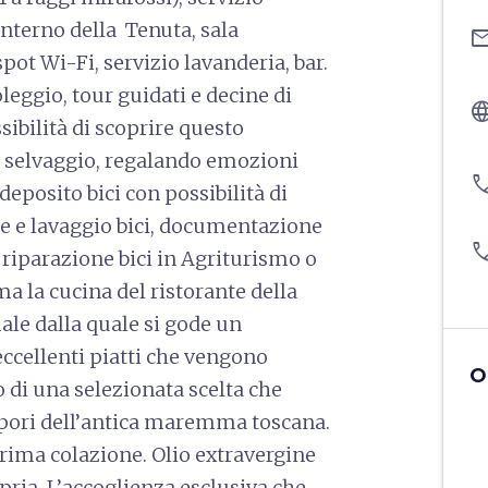
interno della Tenuta, sala
ema
pot Wi-Fi, servizio lavanderia, bar.
leggio, tour guidati e decine di
langu
ssibilità di scoprire questo
e selvaggio, regalando emo­zioni
pho
 deposito bici con possibilità di
e e lavaggio bici, documentazione
pho
o riparazione bici in Agriturismo o
a la cucina del ristorante della
ale dalla quale si gode un
ccellenti piatti che vengono
O
 di una selezionata scelta che
 sapori dell’antica maremma toscana.
prima colazione. Olio extravergine
pria. L’accoglienza esclusiva che