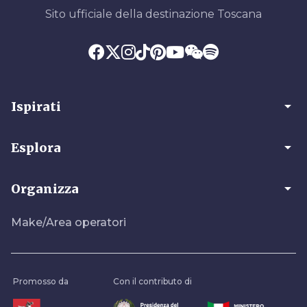
Sito ufficiale della destinazione Toscana
arrow_drop_down
Ispirati
arrow_drop_down
Esplora
arrow_drop_down
Organizza
Make/Area operatori
Promosso da
Con il contributo di