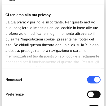
Parcheggio
sports_basketball
Sport
Ci teniamo alla tua privacy
Piscina scoperta
La tua privacy per noi è importante. Per questo motivo
puoi scegliere le impostazioni dei cookie in base alle tue
pets
Animali ammessi (Pet friendly)
preferenze e modificarle in ogni momento attraverso il
pulsante “Impostazioni cookie” presente nel footer del
sito. Se chiudi questa finestra con un click sulla X in alto
a destra, proseguirai nella navigazione e saranno
memorizzati sul tuo dispositivo i soli cookie strettamente
necessari per il funzionamento di questo sito. Per tutti gli
altri tipi di cookie abbiamo bisogno del tuo consenso.
Selezione
Necessari
del
consenso
Preferenze