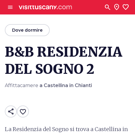
Vai al contenuto principale
search
location_on
favorite
menu
arrow_back
Dove dormire
B&B RESIDENZIA
DEL SOGNO 2
Affittacamere
a Castellina in Chianti
share
favorite_border
La Residenzia del Sogno si trova a Castellina in