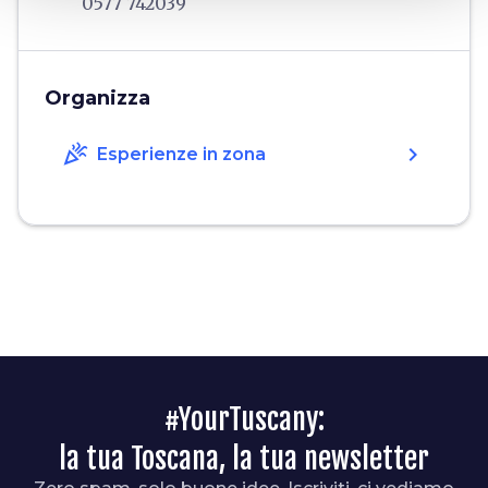
0577 742039
Organizza
celebration
chevron_right
Esperienze in zona
#YourTuscany:
la tua Toscana, la tua newsletter