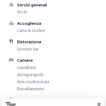
hotel_class
Servizi generali
Wi-Fi
room_service
Accoglienza
Carta di credito
restaurant
Ristorazione
Servizio bar
bed
Camere
Cassaforte
Asciugacapelli
Aria condizionata
Riscaldamento
local_parking
Parcheggio