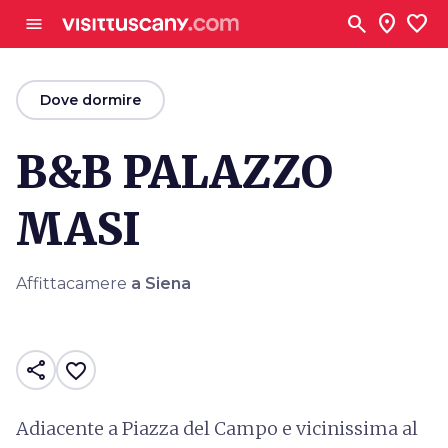
Vai al contenuto principale
search
location_on
favorite
menu
arrow_back
Dove dormire
B&B PALAZZO
MASI
Affittacamere
a Siena
share
favorite_border
Adiacente a Piazza del Campo e vicinissima al