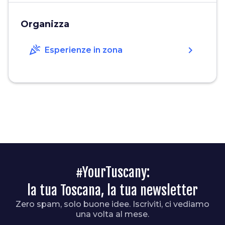
Organizza
celebration
chevron_right
Esperienze in zona
#YourTuscany:
la tua Toscana, la tua newsletter
Zero spam, solo buone idee. Iscriviti, ci vediamo
una volta al mese.