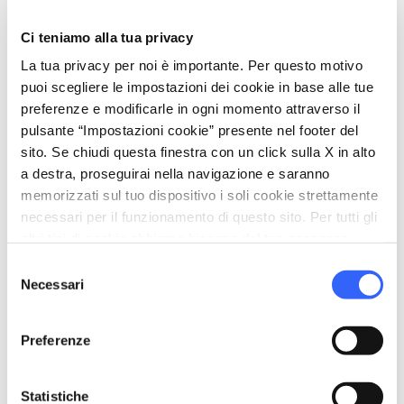
hotel_class
Servizi generali
Ci teniamo alla tua privacy
Accesso internet
La tua privacy per noi è importante. Per questo motivo
Sala televisione
puoi scegliere le impostazioni dei cookie in base alle tue
Wi-Fi
preferenze e modificarle in ogni momento attraverso il
Edificio storico
pulsante “Impostazioni cookie” presente nel footer del
sito. Se chiudi questa finestra con un click sulla X in alto
Accettazione gruppi
a destra, proseguirai nella navigazione e saranno
Accesso con vetture private
memorizzati sul tuo dispositivo i soli cookie strettamente
Accesso con mezzi pubblici
necessari per il funzionamento di questo sito. Per tutti gli
altri tipi di cookie abbiamo bisogno del tuo consenso.
room_service
Accoglienza
Selezione
Deposito custodito
Necessari
del
Carta di credito
consenso
Bancomat
Preferenze
bed
Camere
Statistiche