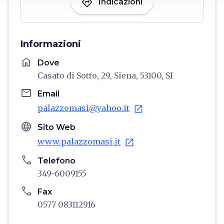
directions
Indicazioni
Informazioni
home
Dove
Casato di Sotto, 29, Siena, 53100, SI
email
Email
palazzomasi@yahoo.it
open_in_new
language
Sito Web
www.palazzomasi.it
open_in_new
phone
Telefono
349-6009155
phone
Fax
0577 083112916