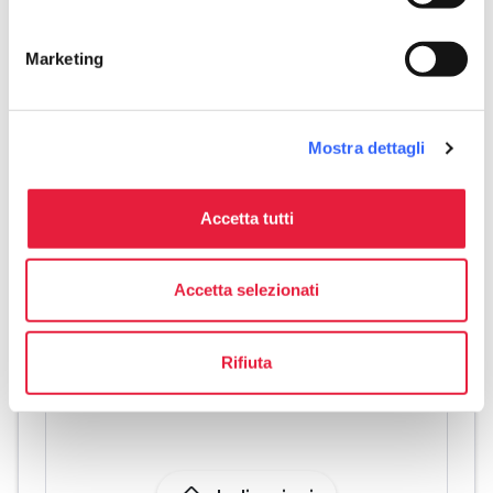
Riscaldamento
Asciugacapelli
Marketing
celebration
Attività
Degustazione
Mostra dettagli
Accetta tutti
Accetta selezionati
Rifiuta