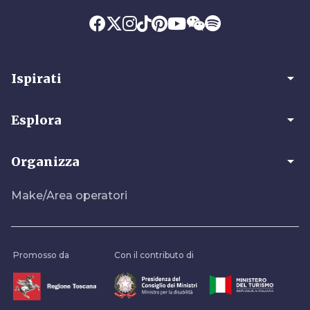
arrow_drop_down
Ispirati
arrow_drop_down
Esplora
arrow_drop_down
Organizza
Make/Area operatori
Promosso da
Con il contributo di