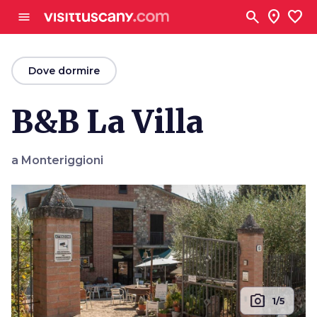
Vai al contenuto principale
search
location_on
favorite
menu
arrow_back
Dove dormire
B&B La Villa
a Monteriggioni
photo_camera
1/5