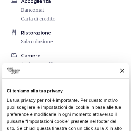
room_service
Accoglienza
Bancomat
Carta di credito
restaurant
Ristorazione
Sala colazione
bed
Camere
Asciugacapelli
translate
Lingue parlate
Italiano
Ci teniamo alla tua privacy
hiking
La tua privacy per noi è importante. Per questo motivo
Cammini
puoi scegliere le impostazioni dei cookie in base alle tue
Mappa dei percorsi
preferenze e modificarle in ogni momento attraverso il
pulsante “Impostazioni cookie” presente nel footer del
sito. Se chiudi questa finestra con un click sulla X in alto