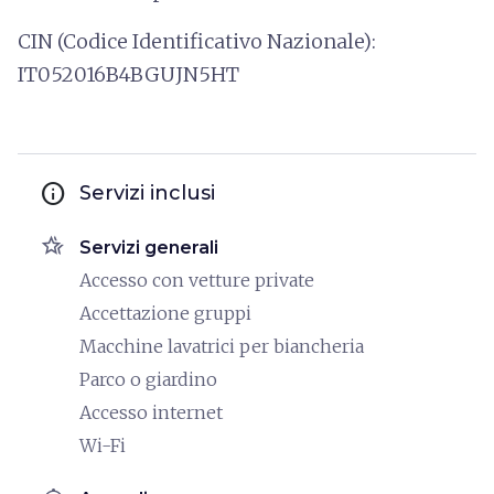
CIN (Codice Identificativo Nazionale):
IT052016B4BGUJN5HT
info
Servizi inclusi
hotel_class
Servizi generali
Accesso con vetture private
Accettazione gruppi
Macchine lavatrici per biancheria
Parco o giardino
Accesso internet
Wi-Fi