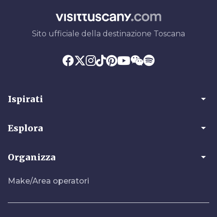
Sito ufficiale della destinazione Toscana
arrow_drop_down
Ispirati
arrow_drop_down
Esplora
arrow_drop_down
Organizza
Make/Area operatori