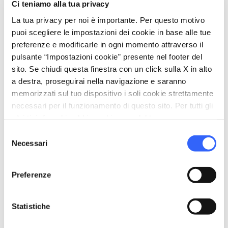
Ci teniamo alla tua privacy
translate
Lingue parlate
La tua privacy per noi è importante. Per questo motivo
Inglese
puoi scegliere le impostazioni dei cookie in base alle tue
Italiano
preferenze e modificarle in ogni momento attraverso il
Russo
pulsante “Impostazioni cookie” presente nel footer del
sito. Se chiudi questa finestra con un click sulla X in alto
Spagnolo
a destra, proseguirai nella navigazione e saranno
memorizzati sul tuo dispositivo i soli cookie strettamente
sports_basketball
Sport
necessari per il funzionamento di questo sito. Per tutti gli
Piscina scoperta
altri tipi di cookie abbiamo bisogno del tuo consenso.
Selezione
work
Business e Mice
Necessari
del
Sala riunioni
consenso
Servizio congressi
Preferenze
directions_bike
Bike: E-Bike
Tracciati scaricabili e/o su dispositivo GPS a
Statistiche
noleggio