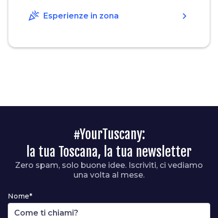
celebration
chevron_right
Esperienze in zona
#YourTuscany:
la tua Toscana, la tua newsletter
Zero spam, solo buone idee. Iscriviti, ci vediamo
una volta al mese.
Nome*