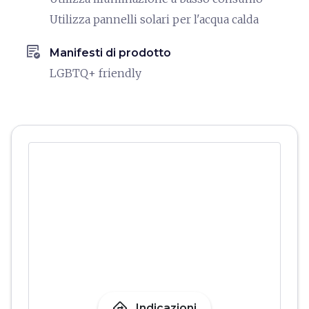
Utilizza pannelli solari per l'acqua calda
order_approve
Manifesti di prodotto
LGBTQ+ friendly
directions
Indicazioni