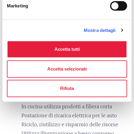
Noleggio E-MTB
Marketing
directions_bike
Bike: Bici da corsa
Noleggio bici da corsa
Mostra dettagli
Tour guidati su itinerari cicloturistici e/o
cicloculturali
Accetta tutti
hiking
Cammini
Mappa dei percorsi
Accetta selezionati
eco
Vacanze sostenibili
Depurazione dell’acqua
Rifiuta
Fa la raccolta differenziata
In cucina utilizza prodotti a filiera corta
Postazione di ricarica elettrica per le auto
Riciclo, riutilizzo e risparmio delle risorse
Utilizza illuminazione a basso consumo