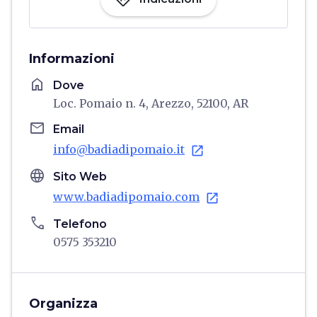
Informazioni
home
Dove
Loc. Pomaio n. 4, Arezzo, 52100, AR
email
Email
info@badiadipomaio.it
open_in_new
language
Sito Web
www.badiadipomaio.com
open_in_new
phone
Telefono
0575 353210
Organizza