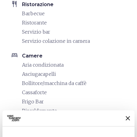
restaurant
Ristorazione
Barbecue
Ristorante
Servizio bar
Servizio colazione in camera
bed
Camere
Aria condizionata
Asciugacapelli
Bollitore/macchina da caffè
Cassaforte
Frigo Bar
Riscaldamento
Telefono in camera
Tv in camera