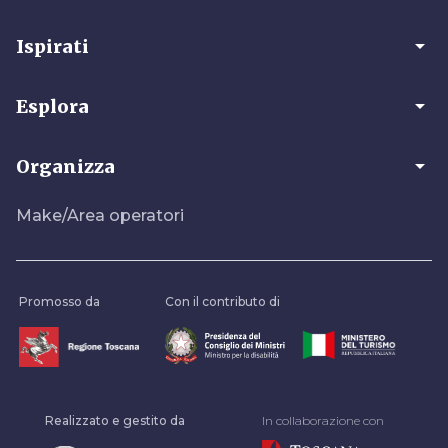
arrow_drop_down
Ispirati
arrow_drop_down
Esplora
arrow_drop_down
Organizza
Make/Area operatori
Promosso da
Con il contributo di
Realizzato e gestito da
In collaborazione con