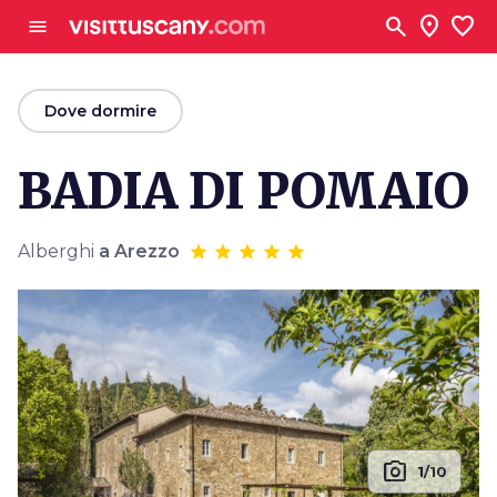
Vai al contenuto principale
search
location_on
favorite
menu
arrow_back
Dove dormire
BADIA DI POMAIO
Alberghi
a Arezzo
photo_camera
1/10