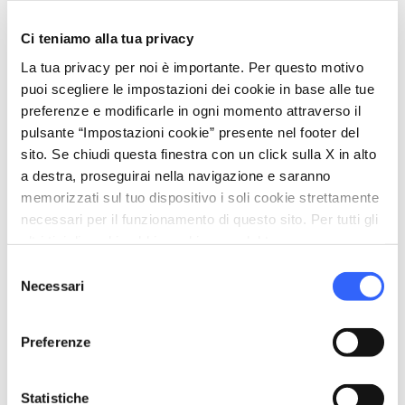
Ci teniamo alla tua privacy
directions
Indicazioni
La tua privacy per noi è importante. Per questo motivo
puoi scegliere le impostazioni dei cookie in base alle tue
preferenze e modificarle in ogni momento attraverso il
Informazioni
pulsante “Impostazioni cookie” presente nel footer del
home
sito. Se chiudi questa finestra con un click sulla X in alto
Dove
a destra, proseguirai nella navigazione e saranno
Podere Corticella, - Bibbiano, 2,
memorizzati sul tuo dispositivo i soli cookie strettamente
Buonconvento, 53022, SI
necessari per il funzionamento di questo sito. Per tutti gli
email
Email
altri tipi di cookie abbiamo bisogno del tuo consenso.
ferrebattuto@tiscali.it
open_in_new
Selezione
Necessari
phone
del
Telefono
consenso
0577 808319
Preferenze
phone
Fax
178 270 7637
Statistiche