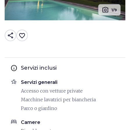
photo_camera
1/9
share
favorite_border
info
Servizi inclusi
hotel_class
Servizi generali
Accesso con vetture private
Macchine lavatrici per biancheria
Parco o giardino
bed
Camere