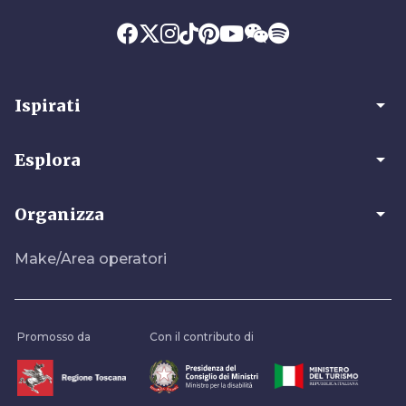
arrow_drop_down
Ispirati
arrow_drop_down
Esplora
arrow_drop_down
Organizza
Make/Area operatori
Promosso da
Con il contributo di