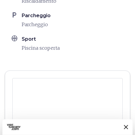
Riscaldamento
local_parking
Parcheggio
Parcheggio
sports_basketball
Sport
Piscina scoperta