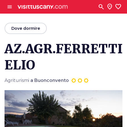
Vai al contenuto principale
search
location_on
favorite
menu
arrow_back
Dove dormire
AZ.AGR.FERRETTI
ELIO
Agriturismi
a Buonconvento