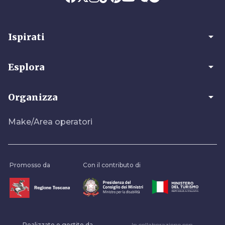
arrow_drop_down
Ispirati
arrow_drop_down
Esplora
arrow_drop_down
Organizza
Make/Area operatori
Promosso da
Con il contributo di
Realizzato e gestito da
In collaborazione con