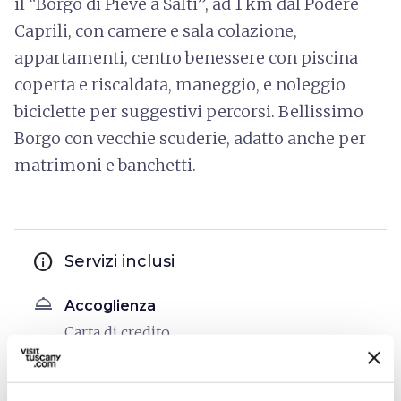
il “Borgo di Pieve a Salti”, ad 1 km dal Podere
Caprili, con camere e sala colazione,
appartamenti, centro benessere con piscina
coperta e riscaldata, maneggio, e noleggio
biciclette per suggestivi percorsi. Bellissimo
Borgo con vecchie scuderie, adatto anche per
matrimoni e banchetti.
info
Servizi inclusi
room_service
Accoglienza
Carta di credito
sports_basketball
Sport