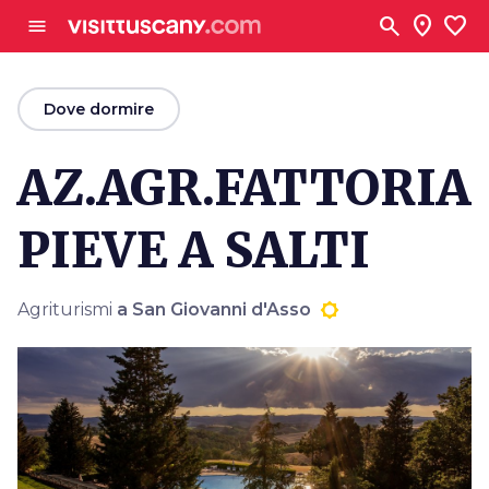
Vai al contenuto principale
search
location_on
favorite
menu
arrow_back
Dove dormire
AZ.AGR.FATTORIA
PIEVE A SALTI
Agriturismi
a San Giovanni d'Asso