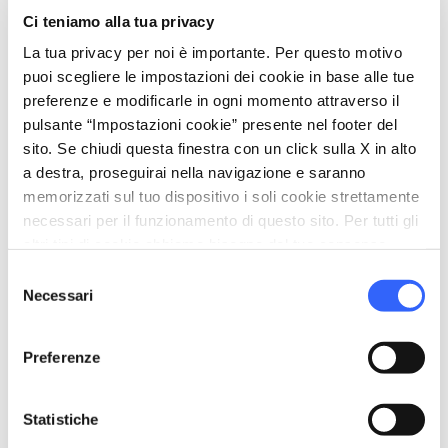
Piscina scoperta
Ci teniamo alla tua privacy
pets
Animali ammessi (Pet friendly)
La tua privacy per noi è importante. Per questo motivo
puoi scegliere le impostazioni dei cookie in base alle tue
preferenze e modificarle in ogni momento attraverso il
pulsante “Impostazioni cookie” presente nel footer del
sito. Se chiudi questa finestra con un click sulla X in alto
a destra, proseguirai nella navigazione e saranno
memorizzati sul tuo dispositivo i soli cookie strettamente
necessari per il funzionamento di questo sito. Per tutti gli
altri tipi di cookie abbiamo bisogno del tuo consenso.
Selezione
Necessari
del
consenso
Preferenze
directions
Indicazioni
Statistiche