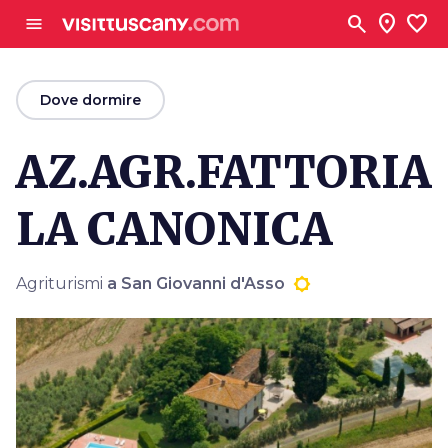
Vai al contenuto principale
search
location_on
favorite
menu
arrow_back
Dove dormire
AZ.AGR.FATTORIA
LA CANONICA
Agriturismi
a San Giovanni d'Asso