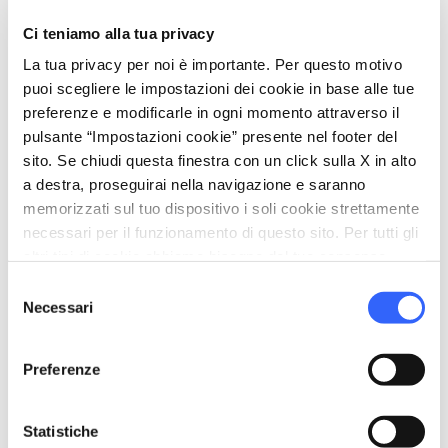
Visite Guidate
Ci teniamo alla tua privacy
La tua privacy per noi è importante. Per questo motivo
pets
Animali ammessi (Pet friendly)
puoi scegliere le impostazioni dei cookie in base alle tue
preferenze e modificarle in ogni momento attraverso il
pulsante “Impostazioni cookie” presente nel footer del
sito. Se chiudi questa finestra con un click sulla X in alto
a destra, proseguirai nella navigazione e saranno
memorizzati sul tuo dispositivo i soli cookie strettamente
necessari per il funzionamento di questo sito. Per tutti gli
altri tipi di cookie abbiamo bisogno del tuo consenso.
Selezione
Necessari
del
consenso
Preferenze
directions
Indicazioni
Statistiche