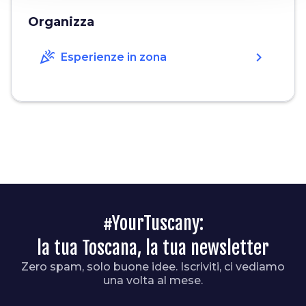
Organizza
celebration
chevron_right
Esperienze in zona
#YourTuscany:
la tua Toscana, la tua newsletter
Zero spam, solo buone idee. Iscriviti, ci vediamo
una volta al mese.