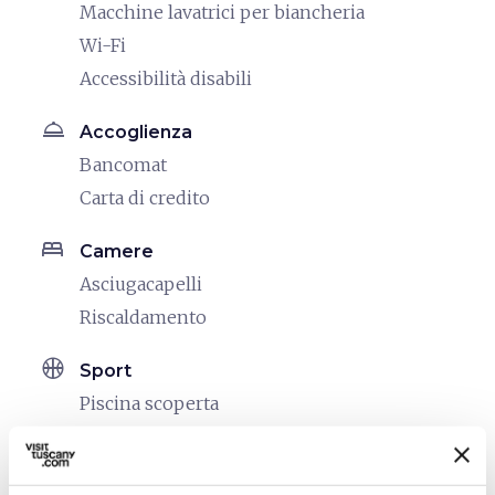
Macchine lavatrici per biancheria
Wi-Fi
Accessibilità disabili
room_service
Accoglienza
Bancomat
Carta di credito
bed
Camere
Asciugacapelli
Riscaldamento
sports_basketball
Sport
Piscina scoperta
celebration
Attività
Degustazione