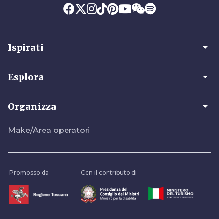
arrow_drop_down
Ispirati
arrow_drop_down
Esplora
arrow_drop_down
Organizza
Make/Area operatori
Promosso da
Con il contributo di