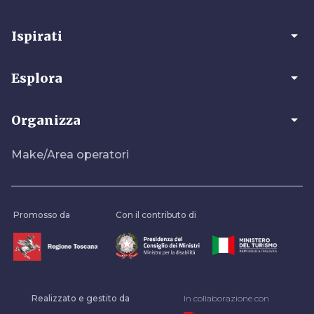
arrow_drop_down
Ispirati
arrow_drop_down
Esplora
arrow_drop_down
Organizza
Make/Area operatori
Promosso da
Con il contributo di
Realizzato e gestito da
In collaborazione con