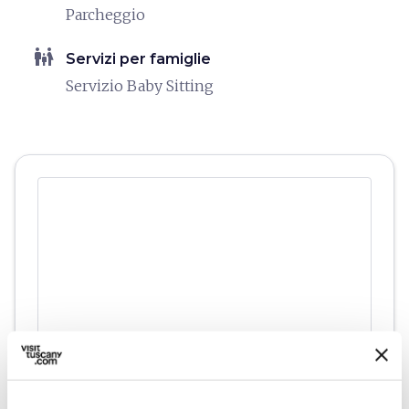
Parcheggio
family_restroom
Servizi per famiglie
Servizio Baby Sitting
directions
Indicazioni