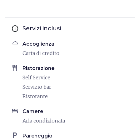
info
Servizi inclusi
room_service
Accoglienza
Carta di credito
restaurant
Ristorazione
Self Service
Servizio bar
Ristorante
bed
Camere
Aria condizionata
local_parking
Parcheggio