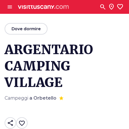
Vai al contenuto principale
search
location_on
favorite
menu
arrow_back
Dove dormire
ARGENTARIO
CAMPING
VILLAGE
Campeggi
a Orbetello
share
favorite_border