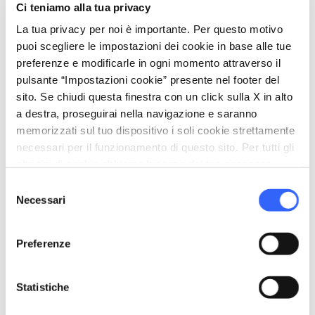
Ci teniamo alla tua privacy
La tua privacy per noi è importante. Per questo motivo
puoi scegliere le impostazioni dei cookie in base alle tue
Informazioni
preferenze e modificarle in ogni momento attraverso il
home
Dove
pulsante “Impostazioni cookie” presente nel footer del
Argentario 4 - TORRE SALINE, Orbetello,
sito. Se chiudi questa finestra con un click sulla X in alto
58010, GR
a destra, proseguirai nella navigazione e saranno
memorizzati sul tuo dispositivo i soli cookie strettamente
language
Sito Web
necessari per il funzionamento di questo sito. Per tutti gli
www.argentariocampingvillage.com
open_in_new
altri tipi di cookie abbiamo bisogno del tuo consenso.
phone
Telefono
Selezione
0564/870302
Necessari
del
consenso
phone
Fax
0564/871380
Preferenze
Statistiche
Organizza