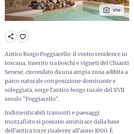
photo_camera
1/10
share
favorite_border
Antico Borgo Poggiarello: il vostro residence in
toscana, inserito tra boschi e vigneti del Chianti
Senese, circondato da una ampia zona adibita a
parco naturale con posizione dominante e
soleggiata, sorge l’antico borgo rurale del XVII
secolo "Poggiarello".
Indimenticabili tramonti e paesaggi
mozzafiato si possono ammirare dalla base
dell’antica torre risalente all’anno 1000. È