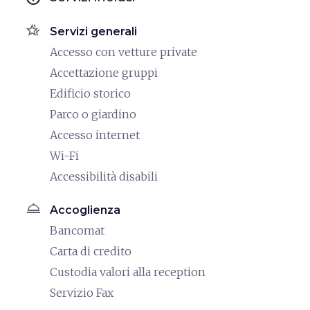
hotel_class
Servizi generali
Accesso con vetture private
Accettazione gruppi
Edificio storico
Parco o giardino
Accesso internet
Wi-Fi
Accessibilità disabili
room_service
Accoglienza
Bancomat
Carta di credito
Custodia valori alla reception
Servizio Fax