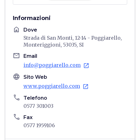
Informazioni
home
Dove
Strada di San Monti, 12-14 - Poggiarello,
Monteriggioni, 53035, SI
email
Email
info@poggiarello.com
open_in_new
language
Sito Web
www.poggiarello.com
open_in_new
phone
Telefono
0577 301003
phone
Fax
0577 1959106