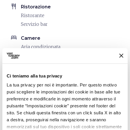
restaurant
Ristorazione
Ristorante
Servizio bar
bed
Camere
Aria condizionata
Asciugacapelli
Frigo Bar
Riscaldamento
Ci teniamo alla tua privacy
La tua privacy per noi è importante. Per questo motivo
local_parking
Parcheggio
puoi scegliere le impostazioni dei cookie in base alle tue
Autorimessa
preferenze e modificarle in ogni momento attraverso il
Parcheggio
pulsante “Impostazioni cookie” presente nel footer del
sito. Se chiudi questa finestra con un click sulla X in alto
sports_basketball
Sport
a destra, proseguirai nella navigazione e saranno
Fitness/Centro salute
memorizzati sul tuo dispositivo i soli cookie strettamente