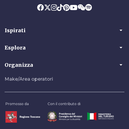
arrow_drop_down
Ispirati
arrow_drop_down
Esplora
arrow_drop_down
Organizza
Make/Area operatori
Promosso da
Con il contributo di