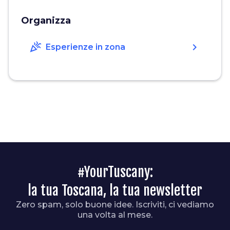
Organizza
celebration
chevron_right
Esperienze in zona
#YourTuscany:
la tua Toscana, la tua newsletter
Zero spam, solo buone idee. Iscriviti, ci vediamo
una volta al mese.