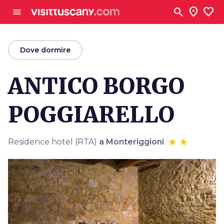
Vai al contenuto principale
search
location_on
favorite
menu
arrow_back
Dove dormire
ANTICO BORGO
POGGIARELLO
Residence hotel (RTA)
a Monteriggioni