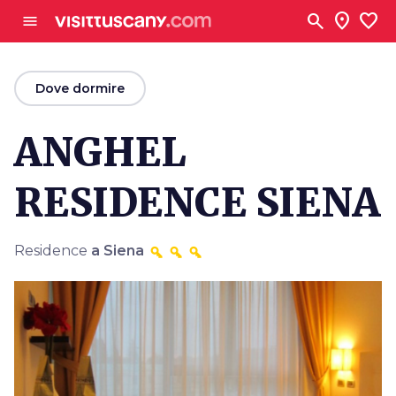
Vai al contenuto principale
search
location_on
favorite
menu
arrow_back
Dove dormire
ANGHEL
RESIDENCE SIENA
Residence
a Siena