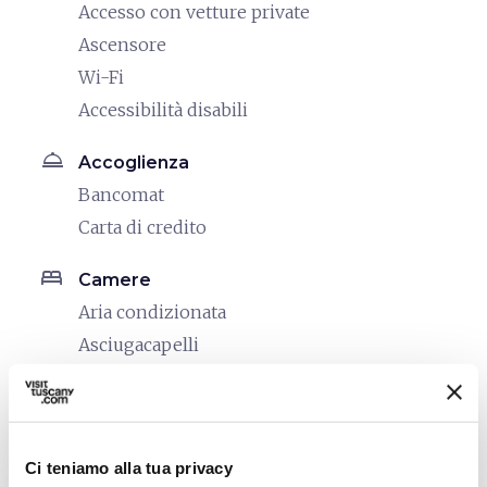
Accesso con vetture private
Ascensore
Wi-Fi
Accessibilità disabili
room_service
Accoglienza
Bancomat
Carta di credito
bed
Camere
Aria condizionata
Asciugacapelli
Cassaforte
Riscaldamento
local_parking
Parcheggio
Ci teniamo alla tua privacy