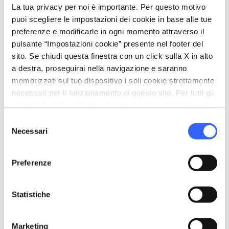
Parcheggio
La tua privacy per noi è importante. Per questo motivo
puoi scegliere le impostazioni dei cookie in base alle tue
pets
Animali ammessi (Pet friendly)
preferenze e modificarle in ogni momento attraverso il
pulsante “Impostazioni cookie” presente nel footer del
sito. Se chiudi questa finestra con un click sulla X in alto
a destra, proseguirai nella navigazione e saranno
memorizzati sul tuo dispositivo i soli cookie strettamente
necessari per il funzionamento di questo sito. Per tutti gli
altri tipi di cookie abbiamo bisogno del tuo consenso.
Selezione
Necessari
del
consenso
Preferenze
Statistiche
directions
Indicazioni
Marketing