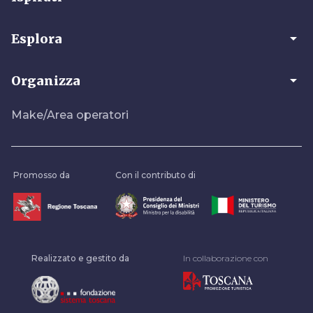
arrow_drop_down
Esplora
arrow_drop_down
Organizza
Make/Area operatori
Promosso da
Con il contributo di
Realizzato e gestito da
In collaborazione con