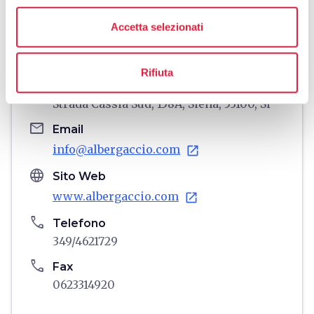
directions
Indicazioni
Accetta selezionati
Informazioni
Rifiuta
home
Dove
Strada Cassia Sud, 158A, Siena, 53100, SI
email
Email
info@albergaccio.com
open_in_new
language
Sito Web
www.albergaccio.com
open_in_new
phone
Telefono
349/4621729
phone
Fax
0623314920