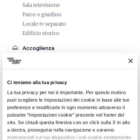
Sala televisione
Parco o giardino
Locale tv separato
Edificio storico
room_service
Accoglienza
Deposito custodito
restaurant
Ristorazione
Self Service
Ci teniamo alla tua privacy
Cucina di uso comune
La tua privacy per noi è importante. Per questo motivo
puoi scegliere le impostazioni dei cookie in base alle tue
bed
Camere
preferenze e modificarle in ogni momento attraverso il
pulsante “Impostazioni cookie” presente nel footer del
Riscaldamento
sito. Se chiudi questa finestra con un click sulla X in alto
Asciugacapelli
a destra, proseguirai nella navigazione e saranno
memorizzati sul tuo dispositivo i soli cookie strettamente
local_parking