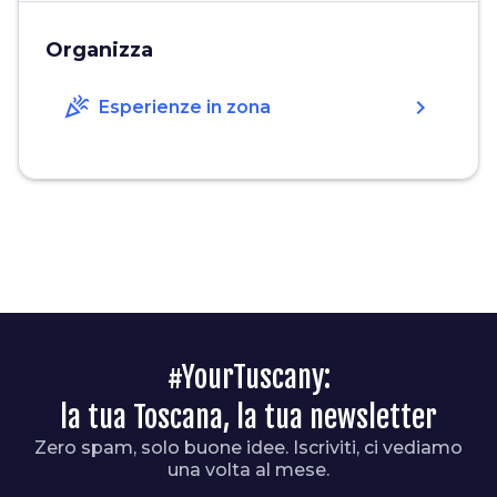
Organizza
celebration
chevron_right
Esperienze in zona
#YourTuscany:
la tua Toscana, la tua newsletter
Zero spam, solo buone idee. Iscriviti, ci vediamo
una volta al mese.