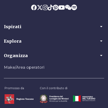
arrow_drop_down
Ispirati
arrow_drop_down
Esplora
arrow_drop_down
Organizza
Make/Area operatori
Promosso da
Con il contributo di