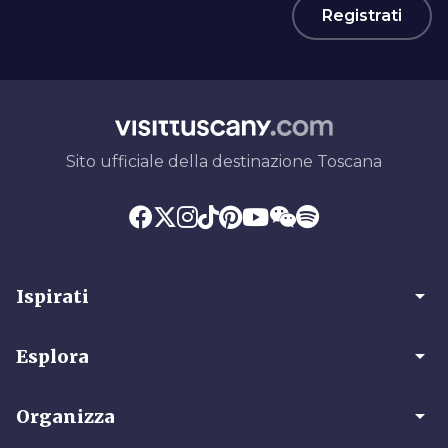
Registrati
Sito ufficiale della destinazione Toscana
arrow_drop_down
Ispirati
arrow_drop_down
Esplora
arrow_drop_down
Organizza