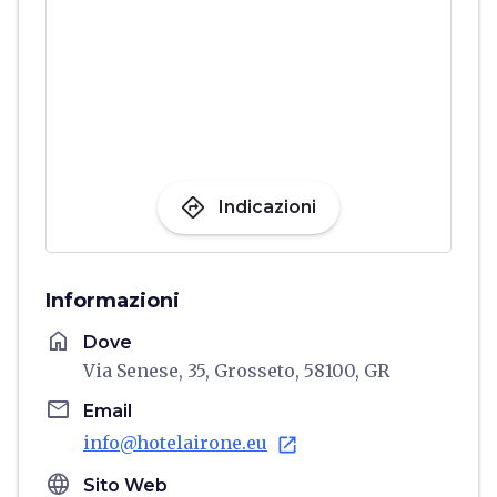
directions
Indicazioni
Informazioni
home
Dove
Via Senese, 35, Grosseto, 58100, GR
email
Email
info@hotelairone.eu
open_in_new
language
Sito Web