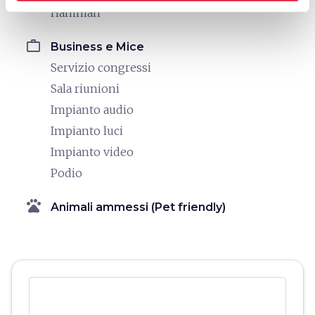
Hamman
work
Business e Mice
Servizio congressi
Sala riunioni
Impianto audio
Impianto luci
Impianto video
Podio
pets
Animali ammessi (Pet friendly)