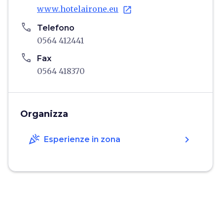
www.hotelairone.eu
open_in_new
phone
Telefono
0564 412441
phone
Fax
0564 418370
Organizza
celebration
chevron_right
Esperienze in zona