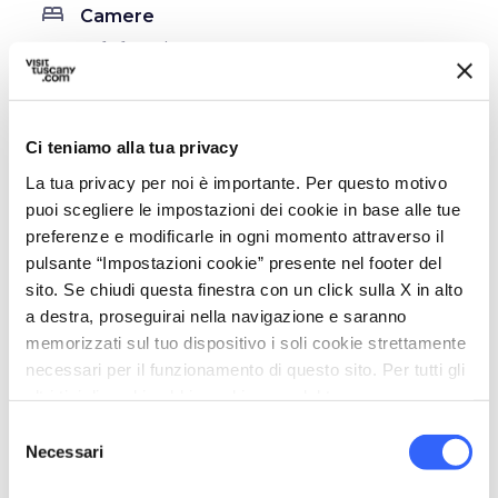
bed
Camere
Telefono in camera
Riscaldamento
Frigo Bar
Ci teniamo alla tua privacy
Cassaforte
Asciugacapelli
La tua privacy per noi è importante. Per questo motivo
puoi scegliere le impostazioni dei cookie in base alle tue
Aria condizionata
preferenze e modificarle in ogni momento attraverso il
local_parking
pulsante “Impostazioni cookie” presente nel footer del
Parcheggio
sito. Se chiudi questa finestra con un click sulla X in alto
Parcheggio
a destra, proseguirai nella navigazione e saranno
Autorimessa
memorizzati sul tuo dispositivo i soli cookie strettamente
necessari per il funzionamento di questo sito. Per tutti gli
translate
Lingue parlate
altri tipi di cookie abbiamo bisogno del tuo consenso.
Francese
Selezione
Necessari
Spagnolo
del
consenso
Tedesco