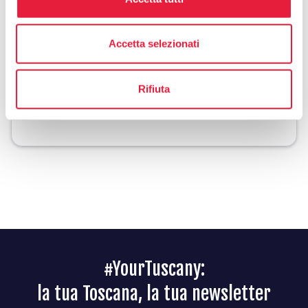
0577 705586
Accetta selezionati
Organizza
Rifiuta
celebration
chevron_right
Esperienze in zona
#YourTuscany:
la tua Toscana, la tua newsletter