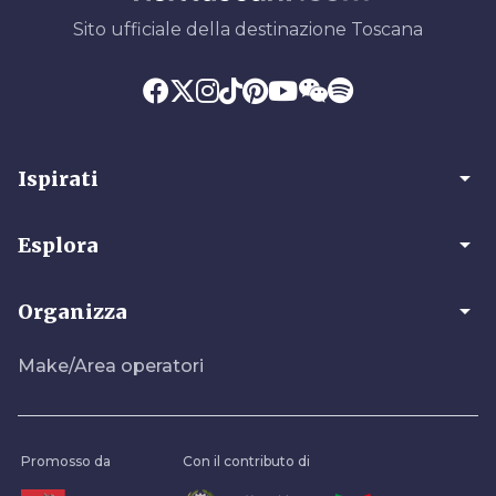
Sito ufficiale della destinazione Toscana
arrow_drop_down
Ispirati
arrow_drop_down
Esplora
arrow_drop_down
Organizza
Make/Area operatori
Promosso da
Con il contributo di