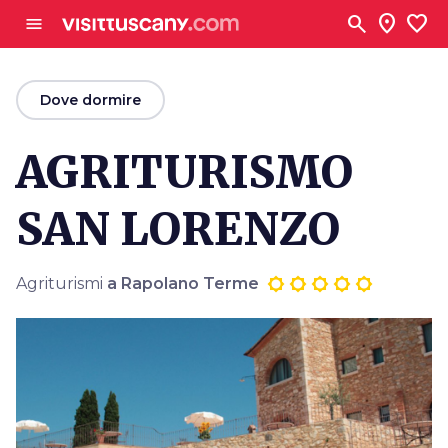
Vai al contenuto principale
search
location_on
favorite
menu
arrow_back
Dove dormire
AGRITURISMO
SAN LORENZO
Agriturismi
a Rapolano Terme