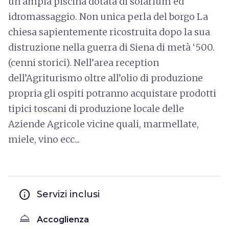
un’ampia piscina dotata di solarium ed
idromassaggio. Non unica perla del borgo La
chiesa sapientemente ricostruita dopo la sua
distruzione nella guerra di Siena di metà ‘500.
(cenni storici). Nell’area reception
dell’Agriturismo oltre all’olio di produzione
propria gli ospiti potranno acquistare prodotti
tipici toscani di produzione locale delle
Aziende Agricole vicine quali, marmellate,
miele, vino ecc...
info
Servizi inclusi
room_service
Accoglienza