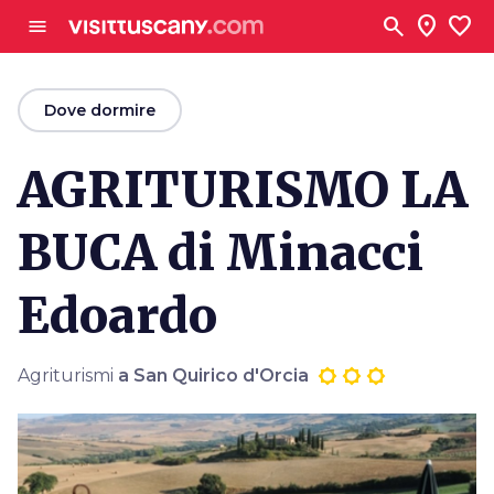
Vai al contenuto principale
search
location_on
favorite
menu
arrow_back
Dove dormire
AGRITURISMO LA
BUCA di Minacci
Edoardo
Agriturismi
a San Quirico d'Orcia