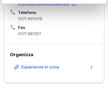
www.agriturismolabuca.it
open_in_new
phone
Telefono
0577 897078
phone
Fax
0577 887197
Organizza
celebration
chevron_right
Esperienze in zona