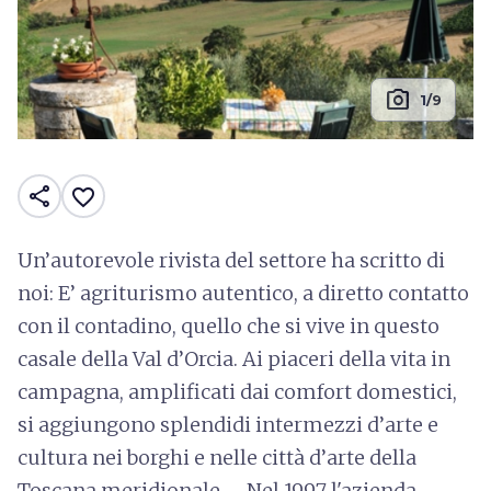
photo_camera
1/9
share
favorite_border
Un’autorevole rivista del settore ha scritto di
noi: E’ agriturismo autentico, a diretto contatto
con il contadino, quello che si vive in questo
casale della Val d’Orcia. Ai piaceri della vita in
campagna, amplificati dai comfort domestici,
si aggiungono splendidi intermezzi d’arte e
cultura nei borghi e nelle città d’arte della
Toscana meridionale. Nel 1997 l'azienda