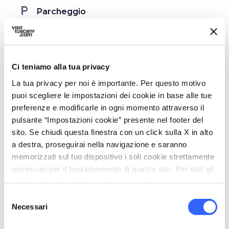
local_parking
Parcheggio
Parcheggio
Autorimessa
celebration
Attività
Ci teniamo alla tua privacy
Trekking
La tua privacy per noi è importante. Per questo motivo
puoi scegliere le impostazioni dei cookie in base alle tue
Degustazione
preferenze e modificarle in ogni momento attraverso il
work
pulsante “Impostazioni cookie” presente nel footer del
Business e Mice
sito. Se chiudi questa finestra con un click sulla X in alto
Sala riunioni
a destra, proseguirai nella navigazione e saranno
memorizzati sul tuo dispositivo i soli cookie strettamente
necessari per il funzionamento di questo sito. Per tutti gli
altri tipi di cookie abbiamo bisogno del tuo consenso.
Selezione
Necessari
del
consenso