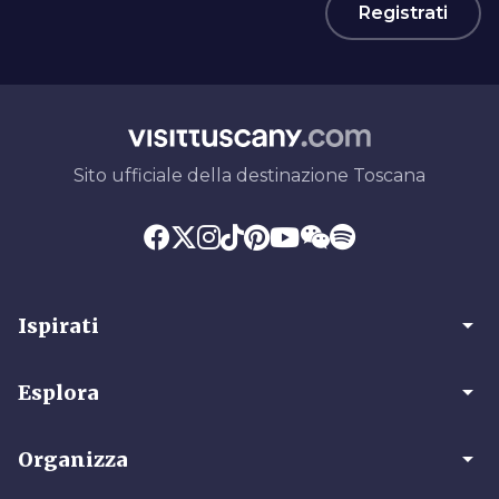
Registrati
Sito ufficiale della destinazione Toscana
arrow_drop_down
Ispirati
arrow_drop_down
Esplora
arrow_drop_down
Organizza