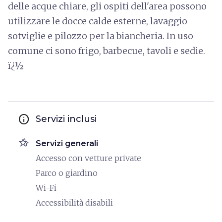
delle acque chiare, gli ospiti dell'area possono
utilizzare le docce calde esterne, lavaggio
sotviglie e pilozzo per la biancheria. In uso
comune ci sono frigo, barbecue, tavoli e sedie.
ï¿½
info
Servizi inclusi
hotel_class
Servizi generali
Accesso con vetture private
Parco o giardino
Wi-Fi
Accessibilità disabili