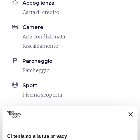
room_service
Accoglienza
Carta di credito
bed
Camere
Aria condizionata
Riscaldamento
local_parking
Parcheggio
Parcheggio
sports_basketball
Sport
Piscina scoperta
family_restroom
Servizi per famiglie
Giochi per bambini
pets
Animali ammessi (Pet friendly)
Ci teniamo alla tua privacy