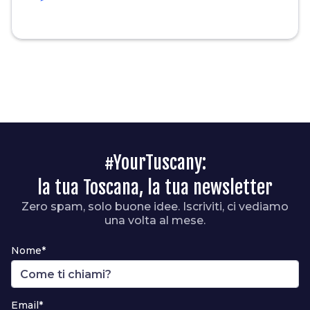
#YourTuscany:
la tua Toscana, la tua newsletter
Zero spam, solo buone idee. Iscriviti, ci vediamo
una volta al mese.
Nome*
Email*