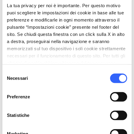
La tua privacy per noi è importante. Per questo motivo
puoi scegliere le impostazioni dei cookie in base alle tue
preferenze e modificarle in ogni momento attraverso il
pulsante “Impostazioni cookie” presente nel footer del
sito. Se chiudi questa finestra con un click sulla X in alto
a destra, proseguirai nella navigazione e saranno
memorizzati sul tuo dispositivo i soli cookie strettamente
necessari per il funzionamento di questo sito. Per tutti gli
altri tipi di cookie abbiamo bisogno del tuo consenso.
Selezione
Necessari
del
consenso
directions
Indicazioni
Preferenze
Statistiche
Informazioni
home
Dove
Marketing