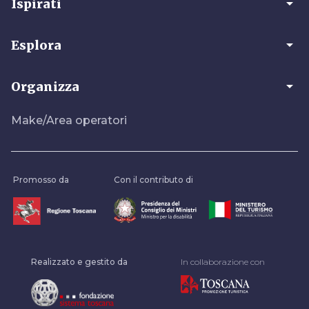
arrow_drop_down
Ispirati
arrow_drop_down
Esplora
arrow_drop_down
Organizza
Make/Area operatori
Promosso da
Con il contributo di
Realizzato e gestito da
In collaborazione con