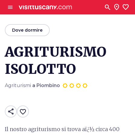
Vai al contenuto principale
search
location_on
favorite
menu
arrow_back
Dove dormire
AGRITURISMO
ISOLOTTO
Agriturismi
a Piombino
share
favorite_border
Il nostro agriturismo si trova aï¿½ circa 400