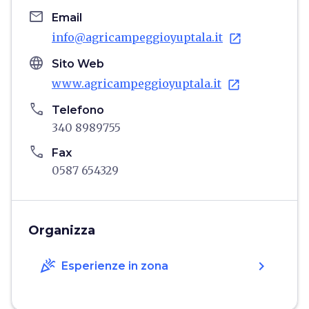
email
Email
info@agricampeggioyuptala.it
open_in_new
language
Sito Web
www.agricampeggioyuptala.it
open_in_new
phone
Telefono
340 8989755
phone
Fax
0587 654329
Organizza
celebration
chevron_right
Esperienze in zona