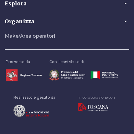
arrow_drop_down
Esplora
arrow_drop_down
Organizza
Make/Area operatori
Promosso da
Con il contributo di
Realizzato e gestito da
In collaborazione con