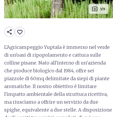
photo_camera
1/9
share
favorite_border
L'Agricampeggio Yuptala è immerso nel verde
di un'oasi di ripopolamento e cattura sulle
colline pisane. Nato all'interno di un'azienda
che produce biologico dal 1984, offre sei
piazzole di 60mq delimitate da siepi di piante
aromatiche. Il nostro obiettivo è limitare
l'impatto ambientale della struttura ricettiva,
ma riusciamo a offrire un servizio da due
spighe, equivalente a due stelle. A disposizione