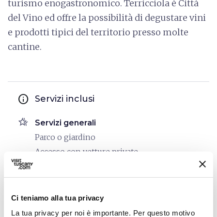
turismo enogastronomico. Terricciola è Città
del Vino ed offre la possibilità di degustare vini
e prodotti tipici del territorio presso molte
cantine.
info
Servizi inclusi
hotel_class
Servizi generali
Parco o giardino
Accesso con vetture private
Accesso con mezzi pubblici
Wi-Fi
Accessibilità disabili
Ci teniamo alla tua privacy
La tua privacy per noi è importante. Per questo motivo