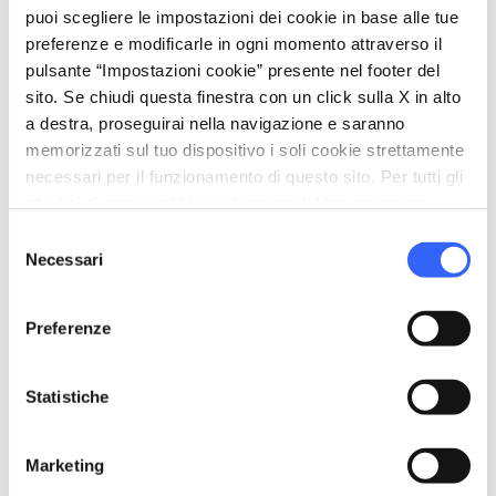
restaurant
Ristorazione
puoi scegliere le impostazioni dei cookie in base alle tue
Cucina di uso comune
preferenze e modificarle in ogni momento attraverso il
pulsante “Impostazioni cookie” presente nel footer del
local_parking
Parcheggio
sito. Se chiudi questa finestra con un click sulla X in alto
Parcheggio
a destra, proseguirai nella navigazione e saranno
memorizzati sul tuo dispositivo i soli cookie strettamente
celebration
Attività
necessari per il funzionamento di questo sito. Per tutti gli
altri tipi di cookie abbiamo bisogno del tuo consenso.
Trekking
Selezione
Degustazione
Necessari
del
Vendita prodotti agro-alimentari
consenso
family_restroom
Preferenze
Servizi per famiglie
Giochi per bambini
Statistiche
pets
Animali ammessi (Pet friendly)
Marketing