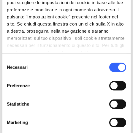
puoi scegliere le impostazioni dei cookie in base alle tue
Trekking
preferenze e modificarle in ogni momento attraverso il
pets
pulsante “Impostazioni cookie” presente nel footer del
Animali ammessi (Pet friendly)
sito. Se chiudi questa finestra con un click sulla X in alto
a destra, proseguirai nella navigazione e saranno
memorizzati sul tuo dispositivo i soli cookie strettamente
necessari per il funzionamento di questo sito. Per tutti gli
altri tipi di cookie abbiamo bisogno del tuo consenso.
Selezione
Necessari
del
consenso
Preferenze
Statistiche
directions
Indicazioni
Marketing