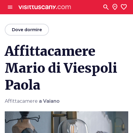
Vai al contenuto principale
search
location_on
favorite
menu
arrow_back
Dove dormire
Affittacamere
Mario di Viespoli
Paola
Affittacamere
a Vaiano