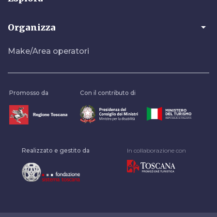
arrow_drop_down
Organizza
Make/Area operatori
Promosso da
Con il contributo di
Realizzato e gestito da
In collaborazione con