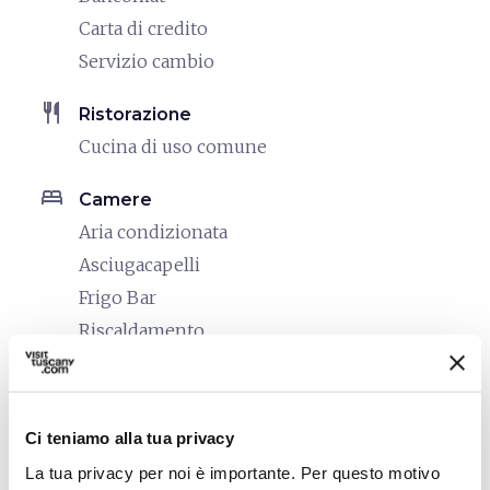
Carta di credito
Servizio cambio
restaurant
Ristorazione
Cucina di uso comune
bed
Camere
Aria condizionata
Asciugacapelli
Frigo Bar
Riscaldamento
local_parking
Parcheggio
Parcheggio
Ci teniamo alla tua privacy
celebration
Attività
La tua privacy per noi è importante. Per questo motivo