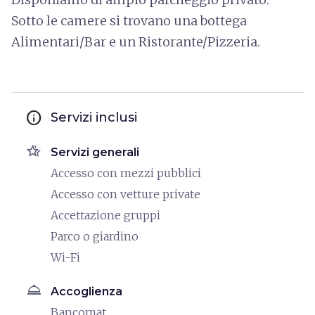
Sotto le camere si trovano una bottega
Alimentari/Bar e un Ristorante/Pizzeria.
info
Servizi inclusi
hotel_class
Servizi generali
Accesso con mezzi pubblici
Accesso con vetture private
Accettazione gruppi
Parco o giardino
Wi-Fi
room_service
Accoglienza
Bancomat