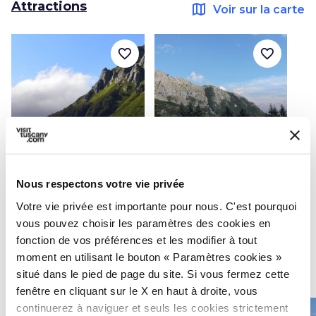
Attractions
map
Voir sur la carte
favorite_border
favorite_border
photo_camera
photo_camera
Attractions
Attractions
Nous respectons votre vie privée
Le Parc National de
Parc de l’Orecchiella
l’Apennin tosco-
Votre vie privée est importante pour nous. C'est pourquoi
émilien
vous pouvez choisir les paramètres des cookies en
fonction de vos préférences et les modifier à tout
moment en utilisant le bouton « Paramètres cookies »
Idées
map
Voir sur la carte
situé dans le pied de page du site. Si vous fermez cette
fenêtre en cliquant sur le X en haut à droite, vous
continuerez à naviguer et seuls les cookies strictement