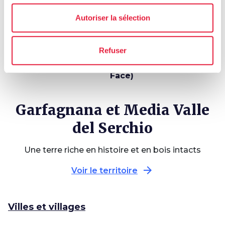
Autoriser la sélection
4,5 km
7 ÉTAPES
159,1 km
Refuser
L’itinéraire « Contee
Via del Volto Santo
del farro » à vélo
(Chemin de la Sainte
Face)
Garfagnana et Media Valle
del Serchio
Une terre riche en histoire et en bois intacts
arrow_forward
Voir le territoire
Villes et villages