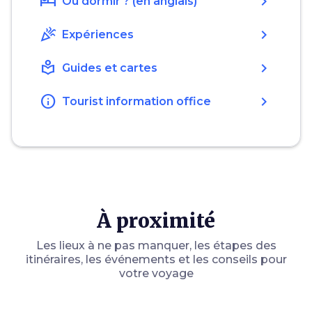
hotel
chevron_right
Où dormir ? (en anglais)
celebration
chevron_right
Expériences
local_library
chevron_right
Guides et cartes
info
chevron_right
Tourist information office
À proximité
Les lieux à ne pas manquer, les étapes des
itinéraires, les événements et les conseils pour
votre voyage