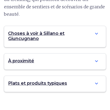
ensemble de sentiers et de scénarios de grande
beauté.
expand_more
Choses à voir à Sillano et
Giuncugnano
expand_more
À proximité
expand_more
Plats et produits typiques