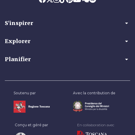
arrow_drop_down
S'inspirer
arrow_drop_down
Explorer
arrow_drop_down
Planifier
Soutenu par
Avec la contribution de
Conçu et géré par
En collaboration avec