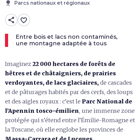
nature
Parcs nationaux et régionaux
share
favorite_border
Entre bois et lacs non contaminés,
une montagne adaptée à tous
Imaginez
22 000 hectares de forêts de
hêtres et de châtaigniers, de prairies
verdoyantes, de lacs glaciaires,
de cascades
et de pâturages habités par des cerfs, des loups
et des aigles royaux : c’est le
Parc National de
l’Apennin tosco-émilien
, une immense zone
protégée qui s’étend entre l’Émilie-Romagne et
la Toscane, où elle englobe les provinces de
Massa-Carrara et de
Lucques
.