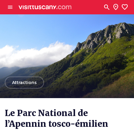
Aller au contenu principal
search
location_on
favorite
menu
arrow_back
Attractions
Le Parc National de
l’Apennin tosco-émilien