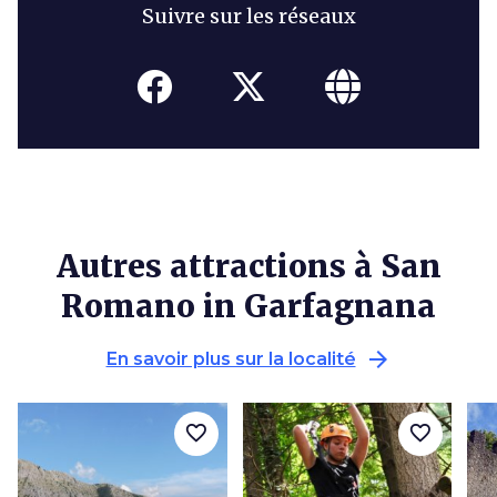
Suivre sur les réseaux
Autres attractions à San
Romano in Garfagnana
arrow_forward
En savoir plus sur la localité
favorite_border
favorite_border