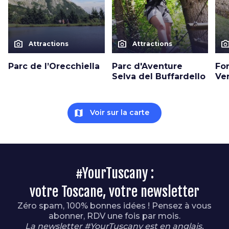
photo_camera
photo_camera
photo_cam
Attractions
Attractions
Parc de l’Orecchiella
Parc d'Aventure
Fo
Selva del Buffardello
Ve
map
Voir sur la carte
#YourTuscany :
votre Toscane, votre newsletter
Zéro spam, 100% bonnes idées ! Pensez à vous
abonner, RDV une fois par mois.
La newsletter #YourTuscany est en anglais.