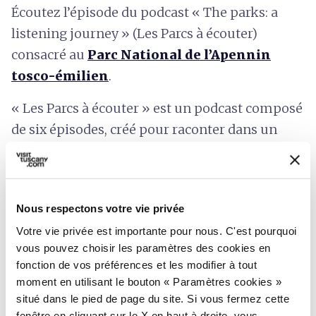
Écoutez l’épisode du podcast « The parks: a
listening journey » (Les Parcs à écouter)
consacré au
Parc National de l’Apennin
tosco-émilien
.
« Les Parcs à écouter » est un podcast composé
de six épisodes, créé pour raconter dans un
langage accessible des curiosités, l’histoire, des
mythes et des légendes et pour fournir des
informations sur la faune et la flore de six
Nous respectons votre vie privée
zones protégées majeures en Toscane. Un
Votre vie privée est importante pour nous. C'est pourquoi
voyage pour tous et toutes.
vous pouvez choisir les paramètres des cookies en
fonction de vos préférences et les modifier à tout
moment en utilisant le bouton « Paramètres cookies »
situé dans le pied de page du site. Si vous fermez cette
fenêtre en cliquant sur le X en haut à droite, vous