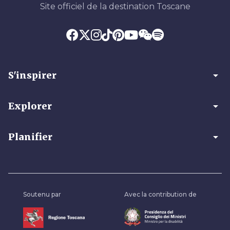
Site officiel de la destination Toscane
arrow_drop_down
S'inspirer
arrow_drop_down
Explorer
arrow_drop_down
Planifier
Soutenu par
Avec la contribution de