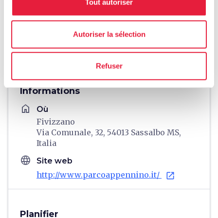
Tout autoriser
Autoriser la sélection
directions
Directions
Refuser
Informations
home
Où
Fivizzano
Via Comunale, 32, 54013 Sassalbo MS,
Italia
language
Site web
http://www.parcoappennino.it/
open_in_new
Planifier