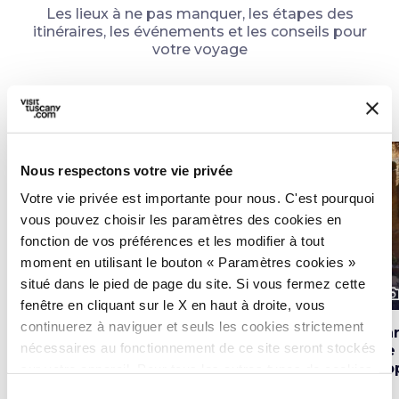
Les lieux à ne pas manquer, les étapes des
itinéraires, les événements et les conseils pour
votre voyage
Attractions
map
Voir sur la carte
favorite_border
favorite_border
Nous respectons votre vie privée
Votre vie privée est importante pour nous. C'est pourquoi
vous pouvez choisir les paramètres des cookies en
fonction de vos préférences et les modifier à tout
moment en utilisant le bouton « Paramètres cookies »
situé dans le pied de page du site. Si vous fermez cette
photo_camera
photo_camera
photo_cam
Attractions
Attractions
fenêtre en cliquant sur le X en haut à droite, vous
continuerez à naviguer et seuls les cookies strictement
Buca delle Fate
Musée
Pa
nécessaires au fonctionnement de ce site seront stockés
Archéologique du
de 
Territoire de
Po
sur votre appareil. Pour tous les autres types de cookies,
Populonia
nous avons besoin de votre consentement.
Sélection