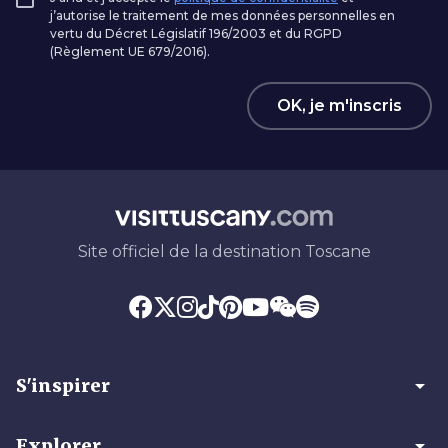
j’autorise le traitement de mes données personnelles en
vertu du Décret Législatif 196/2003 et du RGPD
(Règlement UE 679/2016).
OK, je m'inscris
Site officiel de la destination Toscane
arrow_drop_down
S'inspirer
arrow_drop_down
Explorer