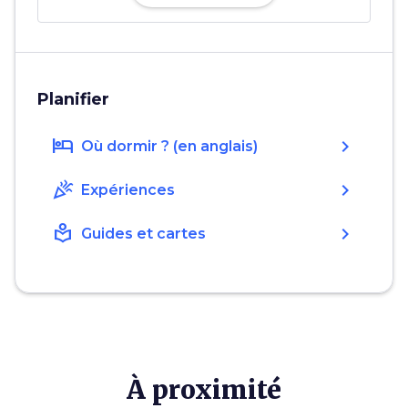
Planifier
hotel
chevron_right
Où dormir ? (en anglais)
celebration
chevron_right
Expériences
local_library
chevron_right
Guides et cartes
À proximité