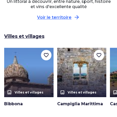
Un littoral à découvrir, entre nature, sport, histoire
et vins d'excellente qualité
arrow_forward
Voir le territoire
Villes et villages
favorite_border
favorite_border
photo_size_select_actual
photo_size_select_actual
photo_size_select_a
Villes et villages
Villes et villages
Bibbona
Campiglia Marittima
Ca