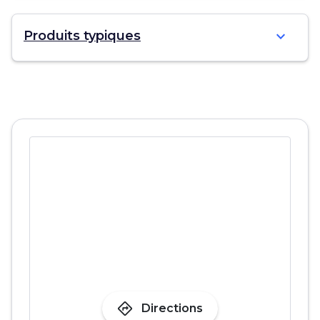
expand_more
Produits typiques
directions
Directions