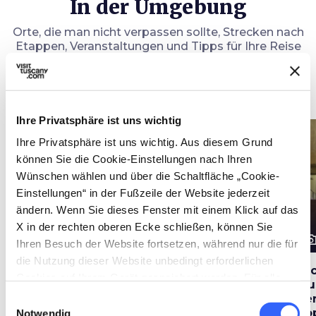
In der Umgebung
Orte, die man nicht verpassen sollte, Strecken nach
Etappen, Veranstaltungen und Tipps für Ihre Reise
Attraktionen
map
Ansehen auf der Karte
Ihre Privatsphäre ist uns wichtig
favorite_border
favorite_border
Ihre Privatsphäre ist uns wichtig. Aus diesem Grund
können Sie die Cookie-Einstellungen nach Ihren
Wünschen wählen und über die Schaltfläche „Cookie-
Einstellungen“ in der Fußzeile der Website jederzeit
ändern. Wenn Sie dieses Fenster mit einem Klick auf das
X in der rechten oberen Ecke schließen, können Sie
photo_camera
photo_camera
photo_cam
Attraktionen
Attraktionen
Ihren Besuch der Website fortsetzen, während nur die für
die Nutzung dieser Website unbedingt erforderlichen
Etruskisches Museum
Archäologische Park
Ar
Cookies auf Ihrem Gerät gespeichert werden. Für alle
Gasparri von
von Baratti und
Mu
anderen Arten von Cookies benötigen wir Ihre
Populonia
Populonia
Te
Einwilligungsauswahl
Zustimmung.
Po
Notwendig