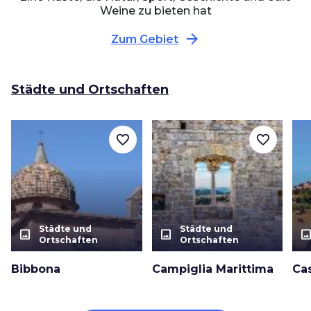
Weine zu bieten hat
arrow_forward
Zum Gebiet
Städte und Ortschaften
favorite_border
favorite_border
Städte und
Städte und
photo_size_select_actual
photo_size_select_actual
photo_size_select_a
Ortschaften
Ortschaften
Bibbona
Campiglia Marittima
Ca