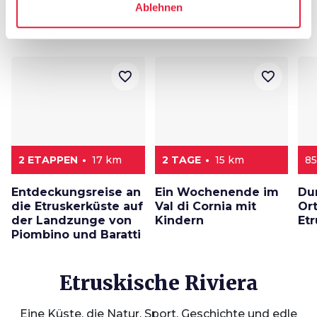
Ablehnen
Routen
map
Ansehen auf der Karte
favorite_border
favorite_border
2 ETAPPEN
17 km
2 TAGE
15 km
85
Entdeckungsreise an
Ein Wochenende im
Du
die Etruskerküste auf
Val di Cornia mit
Or
der Landzunge von
Kindern
Et
Piombino und Baratti
Etruskische Riviera
Eine Küste, die Natur, Sport, Geschichte und edle