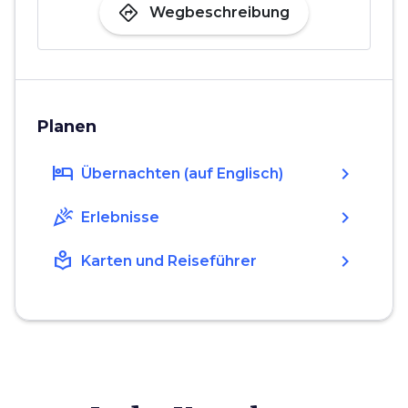
directions
Wegbeschreibung
Planen
hotel
chevron_right
Übernachten (auf Englisch)
celebration
chevron_right
Erlebnisse
local_library
chevron_right
Karten und Reiseführer